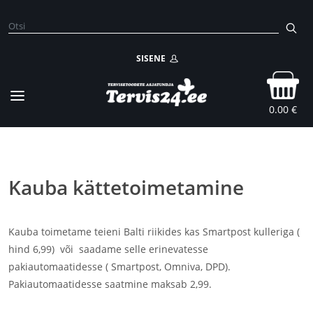
SISENE
0.00 €
Kauba kättetoimetamine
Kauba toimetame teieni Balti riikides kas Smartpost kulleriga (
hind 6,99) või saadame selle erinevatesse
pakiautomaatidesse ( Smartpost, Omniva, DPD).
Pakiautomaatidesse saatmine maksab 2,99.