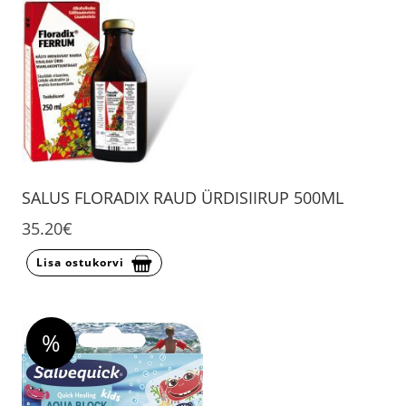
SALUS FLORADIX RAUD ÜRDISIIRUP 500ML
35.20€
Lisa ostukorvi
%