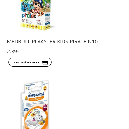
MEDRULL PLAASTER KIDS PIRATE N10
2.39€
Lisa ostukorvi