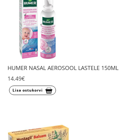
HUMER NASAL AEROSOOL LASTELE 150ML
14.49€
Lisa ostukorvi