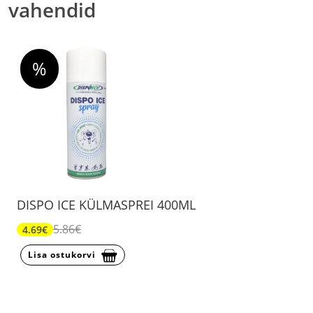
vahendid
%
DISPO ICE KÜLMASPREI 400ML
5.86€
4.69€
Lisa ostukorvi