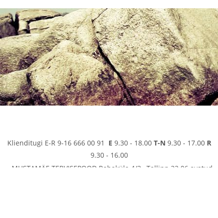
Klienditugi E-R 9-16 666 00 91
E
9.30 - 18.00
T-N
9.30 - 17.00
R
9.30 - 16.00
MUSTAMÄE TERVISEPOOD Rabaküla 4/2 , Tallinn 22.06 avatud
kuni 14.00 23-24.06 suletud
ETTEVÕTTEST
KONTAKT
E-POEST OSTMISE INFO
KAUBA KÄTTETOIMETAMINE
REGISTREERIMINE