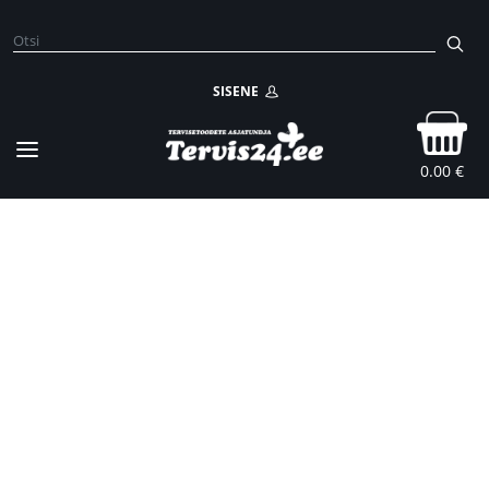
SISENE
0.00 €