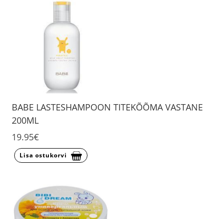
BABE LASTESHAMPOON TITEKÕÕMA VASTANE
200ML
19.95€
Lisa ostukorvi