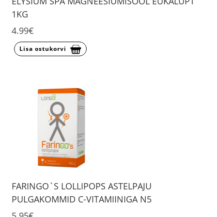
ELYSIUM SPA MAGNEESIUMISOOL EUKALÜPT
1KG
4.99€
Lisa ostukorvi
FARINGO`S LOLLIPOPS ASTELPAJU
PULGAKOMMID C-VITAMIINIGA N5
5.95€