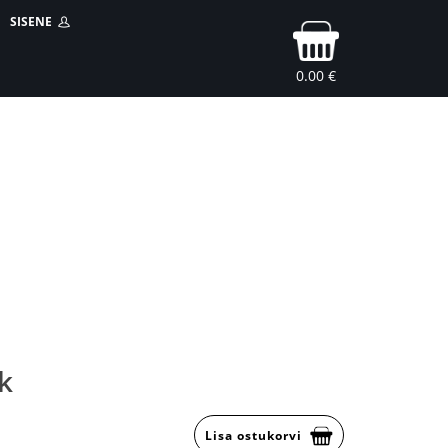
SISENE
0.00 €
k
Lisa ostukorvi