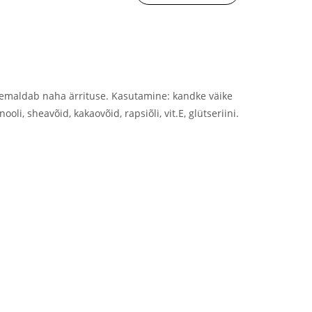
emaldab naha ärrituse. Kasutamine: kandke väike
oli, sheavõid, kakaovõid, rapsiõli, vit.E, glütseriini.