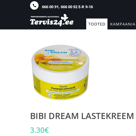
666 00 91, 666 00 92 E-R 9-16
TOOTED
KAMPAANIA
BIBI DREAM LASTEKREEM 
3.30€