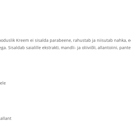
uslik Kreem ei sisalda parabeene, rahustab ja niisutab nahka, e
Sisaldab saialille ekstrakti, mandli- ja oliiviõli, allantoiini, panteno
tele
 allant