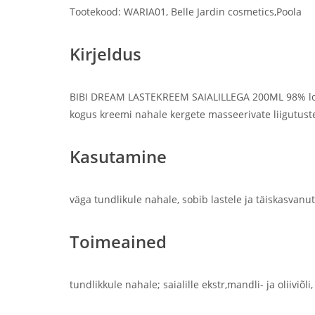
Tootekood: WARIA01, Belle Jardin cosmetics,Poola
Kirjeldus
BIBI DREAM LASTEKREEM SAIALILLEGA 200ML 98% lood
kogus kreemi nahale kergete masseerivate liigutustega. 
Kasutamine
väga tundlikule nahale, sobib lastele ja täiskasvanu
Toimeained
tundlikkule nahale; saialille ekstr,mandli- ja oliiviõli,