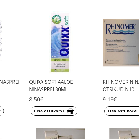
NASPREI
QUIXX SOFT AALOE
RHINOMER NIN
NINASPREI 30ML
OTSIKUD N10
8.50€
9.19€
Lisa ostukorvi
Lisa ostukorvi