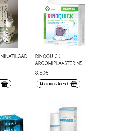
 NINATILGAD
RINOQUICK
AROOMIPLAASTER N5
8.80€
Lisa ostukorvi