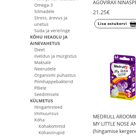
AGOVIRAX NINASP
Omega-3
Silmadele
21.25€
Stress, ärevus ja
Lisa ostukorvi
unetus
Süda ja vereringe
KÕHU HEAOLU JA
AINEVAHETUS
Dieet
Iiveldus ja mürgistus
Maksale
Neerudele
Organismi puhastus
Piimhappebakterid
Põiele
Seedimisele
KÜLMETUS
Hingamisteed
Immuunsus
MEDRULL AROOMI
Köha
MY LITTLE NOSE A
Köhakommid
(hingamise kergen
Köhasiirupid