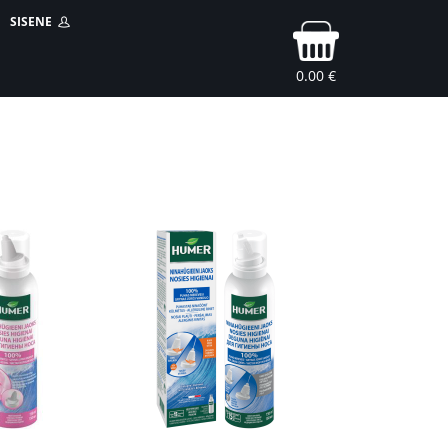
SISENE
0.00 €