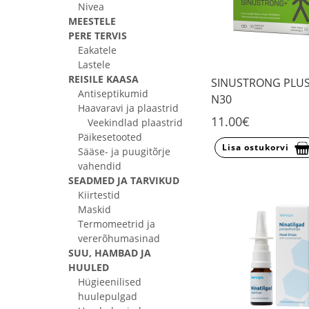
Nivea
MEESTELE
PERE TERVIS
Eakatele
Lastele
REISILE KAASA
SINUSTRONG PLUS
Antiseptikumid
N30
Haavaravi ja plaastrid
11.00€
Veekindlad plaastrid
Päikesetooted
Lisa ostukorvi
Sääse- ja puugitõrje
vahendid
SEADMED JA TARVIKUD
Kiirtestid
Maskid
Termomeetrid ja
vererõhumasinad
SUU, HAMBAD JA
HUULED
Hügieenilised
huulepulgad