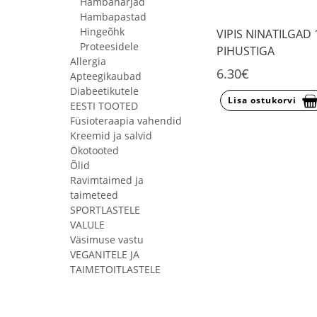
Hambaharjad
Hambapastad
Hingeõhk
VIPIS NINATILGAD
Proteesidele
PIHUSTIGA
Allergia
6.30€
Apteegikaubad
Diabeetikutele
Lisa ostukorvi
EESTI TOOTED
Füsioteraapia vahendid
Kreemid ja salvid
Ökotooted
Õlid
Ravimtaimed ja
taimeteed
SPORTLASTELE
VALULE
Väsimuse vastu
VEGANITELE JA
TAIMETOITLASTELE