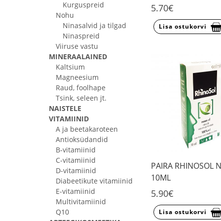
Kurguspreid
5.70€
Nohu
Ninasalvid ja tilgad
Lisa ostukorvi
Ninaspreid
Viiruse vastu
MINERAALAINED
Kaltsium
Magneesium
Raud, foolhape
Tsink, seleen jt.
NAISTELE
VITAMIINID
A ja beetakaroteen
Antioksüdandid
B-vitamiinid
C-vitamiinid
PAIRA RHINOSOL N
D-vitamiinid
10ML
Diabeetikute vitamiinid
E-vitamiinid
5.90€
Multivitamiinid
Q10
Lisa ostukorvi