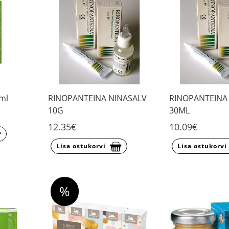
 ml
RINOPANTEINA NINASALV
RINOPANTEINA
10G
30ML
12.35€
10.09€
Lisa ostukorvi
Lisa ostukorvi
%