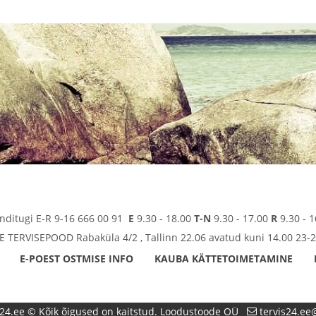
enditugi E-R 9-16 666 00 91
E
9.30 - 18.00
T-N
9.30 - 17.00
R
9.30 - 1
TERVISEPOOD Rabaküla 4/2 , Tallinn 22.06 avatud kuni 14.00 23-2
E-POEST OSTMISE INFO
KAUBA KÄTTETOIMETAMINE
24.ee © Kõik õigused on kaitstud. Loodustoode OÜ
tervis24.e