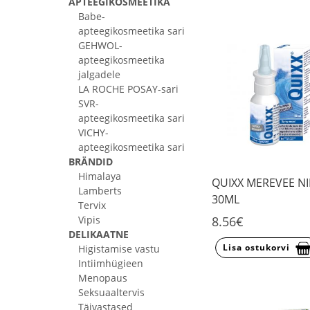
APTEEGIKOSMEETIKA
Babe-
apteegikosmeetika sari
GEHWOL-
apteegikosmeetika
jalgadele
LA ROCHE POSAY-sari
SVR-
apteegikosmeetika sari
VICHY-
apteegikosmeetika sari
BRÄNDID
Himalaya
QUIXX MEREVEE NI
Lamberts
30ML
Tervix
Vipis
8.56€
DELIKAATNE
Lisa ostukorvi
Higistamise vastu
Intiimhügieen
Menopaus
Seksuaaltervis
Täivastased