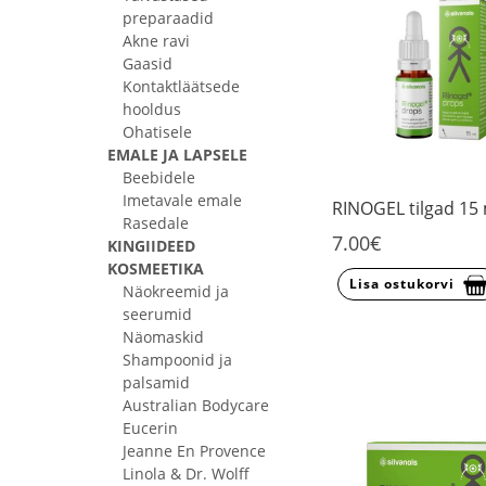
preparaadid
Akne ravi
Gaasid
Kontaktläätsede
hooldus
Ohatisele
EMALE JA LAPSELE
Beebidele
Imetavale emale
RINOGEL tilgad 15
Rasedale
7.00€
KINGIIDEED
KOSMEETIKA
Lisa ostukorvi
Näokreemid ja
seerumid
Näomaskid
Shampoonid ja
palsamid
Australian Bodycare
Eucerin
Jeanne En Provence
Linola & Dr. Wolff