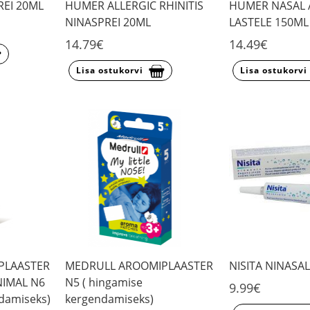
REI 20ML
HUMER ALLERGIC RHINITIS
HUMER NASAL
NINASPREI 20ML
LASTELE 150ML
14.79€
14.49€
Lisa ostukorvi
Lisa ostukorvi
PLAASTER
MEDRULL AROOMIPLAASTER
NISITA NINASA
NIMAL N6
N5 ( hingamise
9.99€
damiseks)
kergendamiseks)