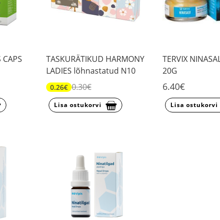
 CAPS
TASKURÄTIKUD HARMONY
TERVIX NINAS
LADIES lõhnastatud N10
20G
6.40€
0.30€
0.26€
Lisa ostukorvi
Lisa ostukorvi