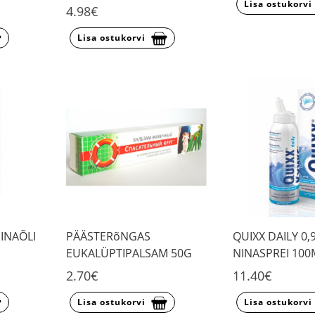
Lisa ostukorvi
4.98€
Lisa ostukorvi
INAÕLI
PÄÄSTERõNGAS
QUIXX DAILY 0
EUKALÜPTIPALSAM 50G
NINASPREI 100
2.70€
11.40€
Lisa ostukorvi
Lisa ostukorvi