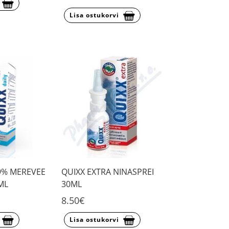
Lisa ostukorvi
,9% MEREVEE
QUIXX EXTRA NINASPREI
ML
30ML
8.50€
Lisa ostukorvi