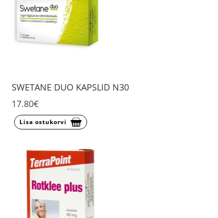
SWETANE DUO KAPSLID N30
17.80€
Lisa ostukorvi