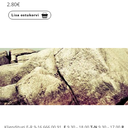
2.80€
Lisa ostukorvi
Klienditugi E-R 9-16 666 00 91
E
9.30 - 18.00
T-N
9.30 - 17.00
R