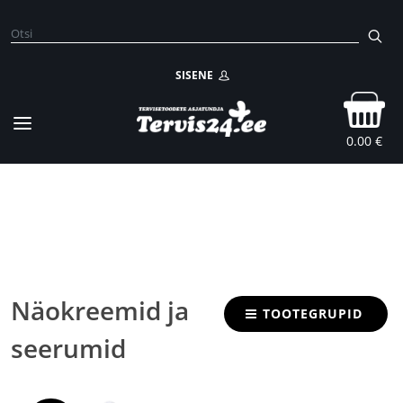
SISENE
0.00 €
Näokreemid ja
TOOTEGRUPID
seerumid