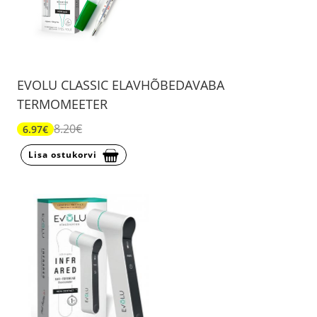
EVOLU CLASSIC ELAVHÕBEDAVABA
TERMOMEETER
8.20€
6.97€
Lisa ostukorvi