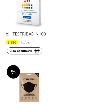
pH TESTRIBAD N100
11.39€
8.88€
Lisa ostukorvi
%