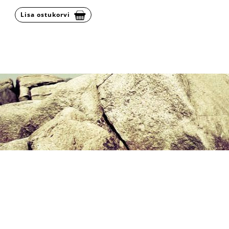
Lisa ostukorvi
Klienditugi E-R 9-16 666 00 91
E
9.30 - 18.00
T-N
9.30 - 17.00
R
9.30 - 16.00