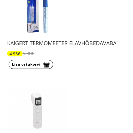
KAIGERT TERMOMEETER ELAVHÕBEDAVABA
5.80€
4.93€
Lisa ostukorvi