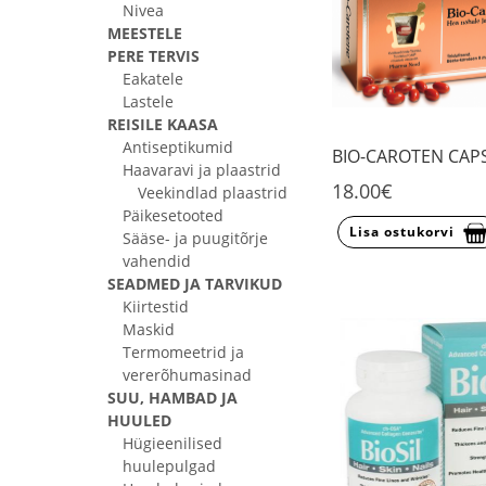
Nivea
MEESTELE
PERE TERVIS
Eakatele
Lastele
REISILE KAASA
Antiseptikumid
BIO-CAROTEN CAP
Haavaravi ja plaastrid
18.00€
Veekindlad plaastrid
Päikesetooted
Lisa ostukorvi
Sääse- ja puugitõrje
vahendid
SEADMED JA TARVIKUD
Kiirtestid
Maskid
Termomeetrid ja
vererõhumasinad
SUU, HAMBAD JA
HUULED
Hügieenilised
huulepulgad