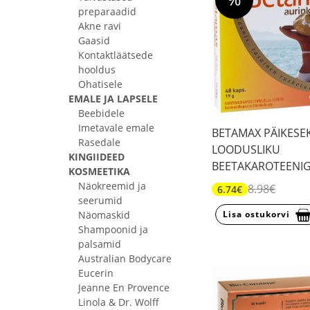
preparaadid
Akne ravi
Gaasid
Kontaktläätsede
hooldus
Ohatisele
EMALE JA LAPSELE
Beebidele
Imetavale emale
BETAMAX PÄIKESE
Rasedale
LOODUSLIKU
KINGIIDEED
BEETAKAROTEENIG
KOSMEETIKA
Näokreemid ja
8.98€
6.74€
seerumid
Näomaskid
Lisa ostukorvi
Shampoonid ja
palsamid
Australian Bodycare
Eucerin
Jeanne En Provence
Linola & Dr. Wolff