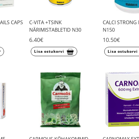
NAILS CAPS
C-VITA +TSINK
CALCI STRONG 
NÄRIMISTABLETID N30
N150
6.40€
10.50€
Lisa ostukorvi
Lisa ostukorvi