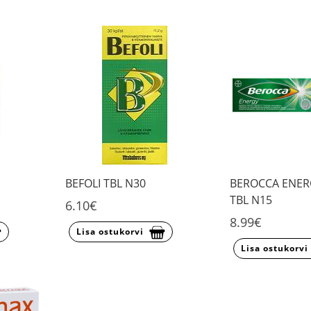
BEFOLI TBL N30
BEROCCA ENERG
TBL N15
6.10€
8.99€
Lisa ostukorvi
Lisa ostukorvi