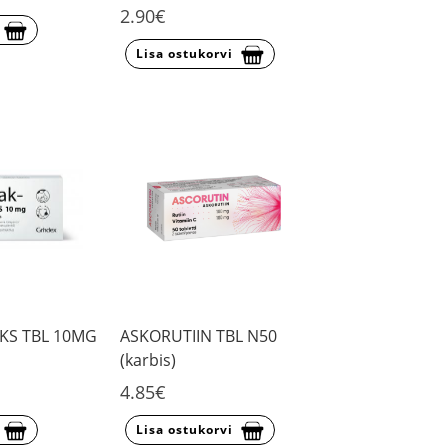
2.90€
Lisa ostukorvi
KS TBL 10MG
ASKORUTIIN TBL N50
(karbis)
4.85€
Lisa ostukorvi