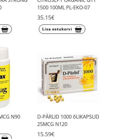
TRA STRONG
CITROSEPT ORGANIC GTT
0
1500 100ML PL-EKO-07
35.15€
Lisa ostukorvi
0MCG N90
D-PÄRLID 1000 õLIKAPSLID
25MCG N120
15.59€