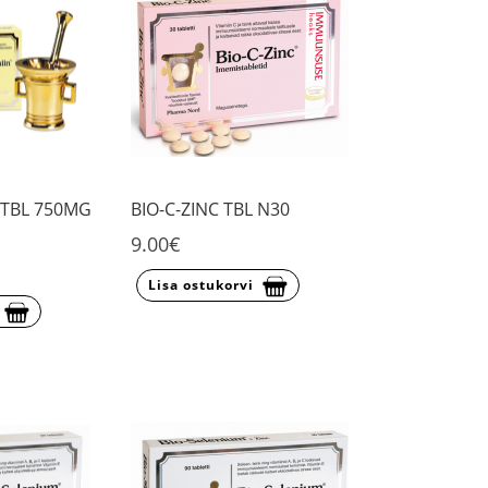
N TBL 750MG
BIO-C-ZINC TBL N30
9.00€
Lisa ostukorvi