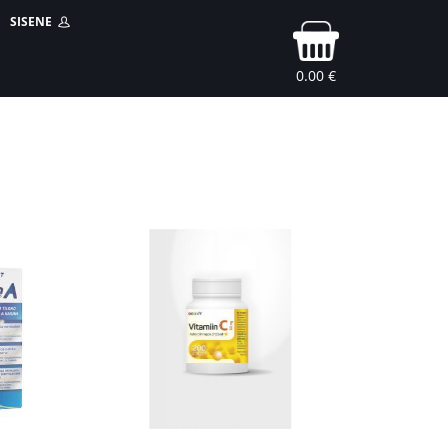
SISENE
0.00 €