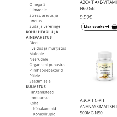
ABCVIT A+E-VITAMI
Omega-3
N60 GB
Silmadele
Stress, ärevus ja
9.99€
unetus
Süda ja vereringe
Lisa ostukorvi
KÕHU HEAOLU JA
AINEVAHETUS
Dieet
Iiveldus ja mürgistus
Maksale
Neerudele
Organismi puhastus
Piimhappebakterid
Põiele
Seedimisele
KÜLMETUS
Hingamisteed
Immuunsus
ABCVIT C-VIT
Köha
ANANASSIMAITSEL
Köhakommid
500MG N50
Köhasiirupid