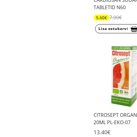
CARDIOSAN SÜDA
TABLETID N60
7.00€
5.60€
Lisa ostukorvi
CITROSEPT ORGAN
20ML PL-EKO-07
13.40€