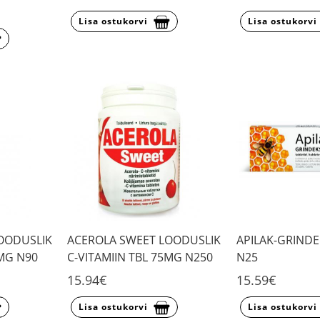
Lisa ostukorvi
Lisa ostukorvi
OODUSLIK
ACEROLA SWEET LOODUSLIK
APILAK-GRINDE
5MG N90
C-VITAMIIN TBL 75MG N250
N25
15.94€
15.59€
Lisa ostukorvi
Lisa ostukorvi