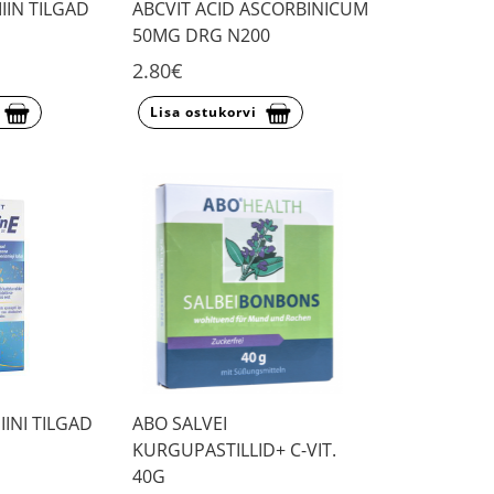
IIN TILGAD
ABCVIT ACID ASCORBINICUM
50MG DRG N200
2.80€
Lisa ostukorvi
IINI TILGAD
ABO SALVEI
KURGUPASTILLID+ C-VIT.
40G