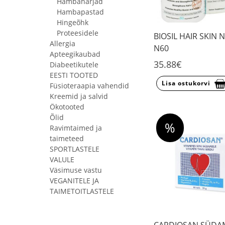
Hambaharjad
Hambapastad
Hingeõhk
Proteesidele
BIOSIL HAIR SKIN 
Allergia
N60
Apteegikaubad
35.88€
Diabeetikutele
EESTI TOOTED
Lisa ostukorvi
Füsioteraapia vahendid
Kreemid ja salvid
Ökotooted
Õlid
%
Ravimtaimed ja
taimeteed
SPORTLASTELE
VALULE
Väsimuse vastu
VEGANITELE JA
TAIMETOITLASTELE