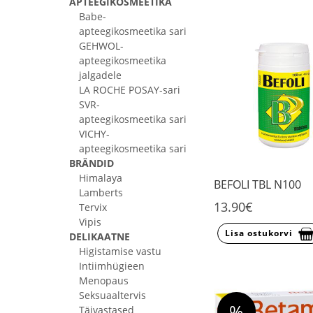
APTEEGIKOSMEETIKA
Babe-
apteegikosmeetika sari
GEHWOL-
apteegikosmeetika
jalgadele
LA ROCHE POSAY-sari
SVR-
apteegikosmeetika sari
VICHY-
apteegikosmeetika sari
BRÄNDID
Himalaya
BEFOLI TBL N100
Lamberts
13.90€
Tervix
Vipis
Lisa ostukorvi
DELIKAATNE
Higistamise vastu
Intiimhügieen
Menopaus
Seksuaaltervis
%
Täivastased