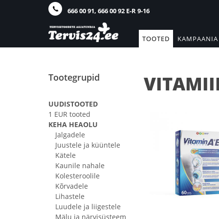
666 00 91, 666 00 92 E-R 9-16
TOOTED
KAMPAANIA
Tootegrupid
VITAMII
UUDISTOOTED
1 EUR tooted
KEHA HEAOLU
Jalgadele
Juustele ja küüntele
Kätele
Kaunile nahale
Kolesteroolile
Kõrvadele
Lihastele
Luudele ja liigestele
Mälu ja närvisüsteem