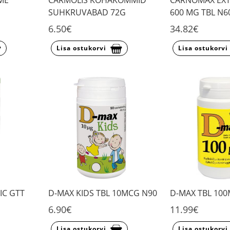
ME
CARMOLIS KÖHAKOMMID
CARNOMAX EX
SUHKRUVABAD 72G
600 MG TBL N6
6.50€
34.82€
Lisa ostukorvi
Lisa ostukorvi
IC GTT
D-MAX KIDS TBL 10MCG N90
D-MAX TBL 10
6.90€
11.99€
Lisa ostukorvi
Lisa ostukorvi