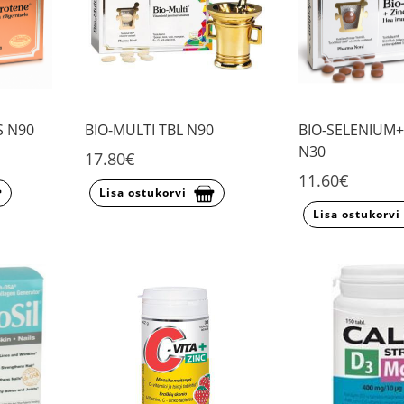
S N90
BIO-MULTI TBL N90
BIO-SELENIUM+
N30
17.80€
11.60€
Lisa ostukorvi
Lisa ostukorvi