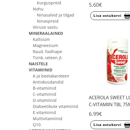
Kurguspreid
5.60€
Nohu
Ninasalvid ja tilgad
Lisa ostukorvi
Ninaspreid
Viiruse vastu
MINERAALAINED
Kaltsium
Magneesium
Raud, foolhape
Tsink, seleen jt.
NAISTELE
VITAMIINID
A ja beetakaroteen
Antioksüdandid
B-vitamiinid
C-vitamiinid
ACEROLA SWEET L
D-vitamiinid
C-VITAMIIN TBL 7
Diabeetikute vitamiinid
E-vitamiinid
6.99€
Multivitamiinid
Q10
Lisa ostukorvi