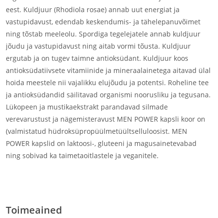
eest. Kuldjuur (Rhodiola rosae) annab uut energiat ja
vastupidavust, edendab keskendumis- ja tähelepanuvõimet
ning tõstab meeleolu. Spordiga tegelejatele annab kuldjuur
jõudu ja vastupidavust ning aitab vormi tõusta. Kuldjuur
ergutab ja on tugev taimne antioksüdant. Kuldjuur koos
antioksüdatiivsete vitamiinide ja mineraalainetega aitavad ülal
hoida meestele nii vajalikku elujõudu ja potentsi. Roheline tee
ja antioksüdandid säilitavad organismi noorusliku ja tegusana.
Lükopeen ja mustikaekstrakt parandavad silmade
verevarustust ja nägemisteravust MEN POWER kapsli koor on
(valmistatud hüdroksüpropüülmetüültselluloosist. MEN
POWER kapslid on laktoosi-, gluteeni ja magusainetevabad
ning sobivad ka taimetaoitlastele ja veganitele.
meestele, elujõud, kuldjuur
Toimeained