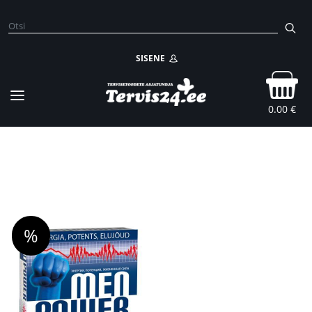
SISENE
0.00 €
%