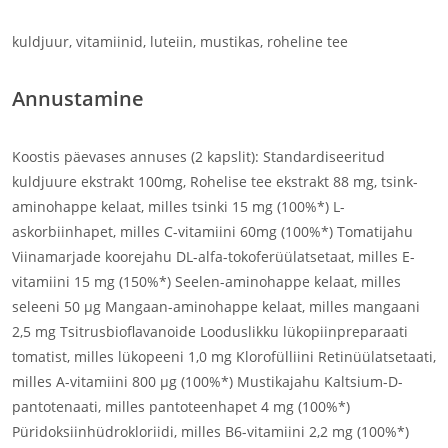
kuldjuur, vitamiinid, luteiin, mustikas, roheline tee
Annustamine
Koostis päevases annuses (2 kapslit): Standardiseeritud
kuldjuure ekstrakt 100mg, Rohelise tee ekstrakt 88 mg, tsink-
aminohappe kelaat, milles tsinki 15 mg (100%*) L-
askorbiinhapet, milles C-vitamiini 60mg (100%*) Tomatijahu
Viinamarjade koorejahu DL-alfa-tokoferüülatsetaat, milles E-
vitamiini 15 mg (150%*) Seelen-aminohappe kelaat, milles
seleeni 50 µg Mangaan-aminohappe kelaat, milles mangaani
2,5 mg Tsitrusbioflavanoide Looduslikku lükopiinpreparaati
tomatist, milles lükopeeni 1,0 mg Klorofülliini Retinüülatsetaati,
milles A-vitamiini 800 µg (100%*) Mustikajahu Kaltsium-D-
pantotenaati, milles pantoteenhapet 4 mg (100%*)
Püridoksiinhüdrokloriidi, milles B6-vitamiini 2,2 mg (100%*)