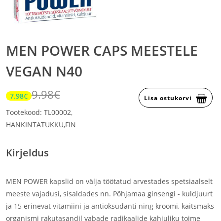
MEN POWER CAPS MEESTELE
VEGAN N40
9.98€
7.98€
Lisa ostukorvi
Tootekood: TL00002,
HANKINTATUKKU,FIN
Kirjeldus
MEN POWER kapslid on välja töötatud arvestades spetsiaalselt
meeste vajadusi, sisaldades nn. Põhjamaa ginsengi - kuldjuurt
ja 15 erinevat vitamiini ja antioksüdanti ning kroomi, kaitsmaks
organismi rakutasandil vabade radikaalide kahjuliku toime