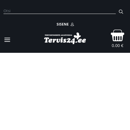
SISENE
0.00 €