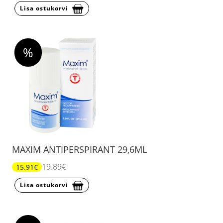
Lisa ostukorvi
%
MAXIM ANTIPERSPIRANT 29,6ML
19.89€
15.91€
Lisa ostukorvi