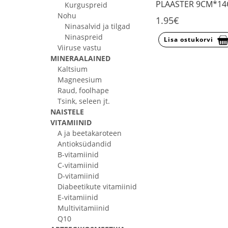
PLAASTER 9CM*14
Kurguspreid
Nohu
1.95€
Ninasalvid ja tilgad
Ninaspreid
Lisa ostukorvi
Viiruse vastu
MINERAALAINED
Kaltsium
Magneesium
Raud, foolhape
Tsink, seleen jt.
NAISTELE
VITAMIINID
A ja beetakaroteen
Antioksüdandid
B-vitamiinid
C-vitamiinid
D-vitamiinid
Diabeetikute vitamiinid
E-vitamiinid
Multivitamiinid
Q10