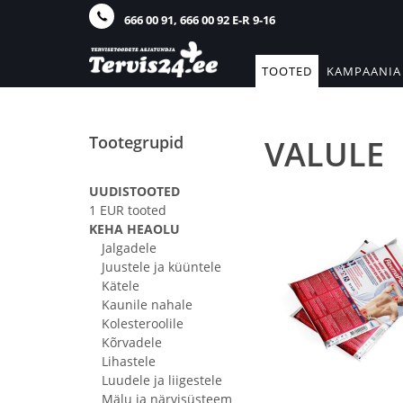
666 00 91, 666 00 92 E-R 9-16
TOOTED
KAMPAANIA
Tootegrupid
VALULE
UUDISTOOTED
1 EUR tooted
KEHA HEAOLU
Jalgadele
Juustele ja küüntele
Kätele
Kaunile nahale
Kolesteroolile
Kõrvadele
Lihastele
Luudele ja liigestele
Mälu ja närvisüsteem