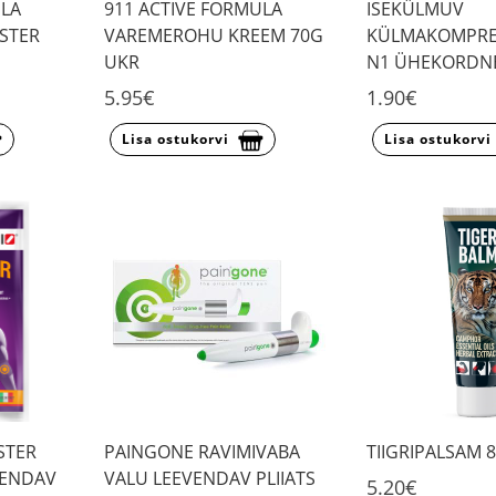
ULA
911 ACTIVE FORMULA
ISEKÜLMUV
STER
VAREMEROHU KREEM 70G
KÜLMAKOMPRES
UKR
N1 ÜHEKORDNE
5.95€
1.90€
Lisa ostukorvi
Lisa ostukorvi
STER
PAINGONE RAVIMIVABA
TIIGRIPALSAM 
VENDAV
VALU LEEVENDAV PLIIATS
5.20€