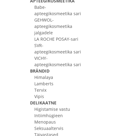
APTEEGIKOSMEETIKA
Babe-
apteegikosmeetika sari
GEHWOL-
apteegikosmeetika
jalgadele
LA ROCHE POSAY-sari
SVR-
apteegikosmeetika sari
VICHY-
apteegikosmeetika sari
BRÄNDID
Himalaya
Lamberts
Tervix
Vipis
DELIKAATNE
Higistamise vastu
Intiimhügieen
Menopaus
Seksuaaltervis
Täivastased