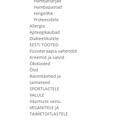
Hambaharjad
Hambapastad
Hingeõhk
Proteesidele
Allergia
Apteegikaubad
Diabeetikutele
EESTI TOOTED
Füsioteraapia vahendid
Kreemid ja salvid
Ökotooted
Õlid
Ravimtaimed ja
taimeteed
SPORTLASTELE
VALULE
Väsimuse vastu
VEGANITELE JA
TAIMETOITLASTELE