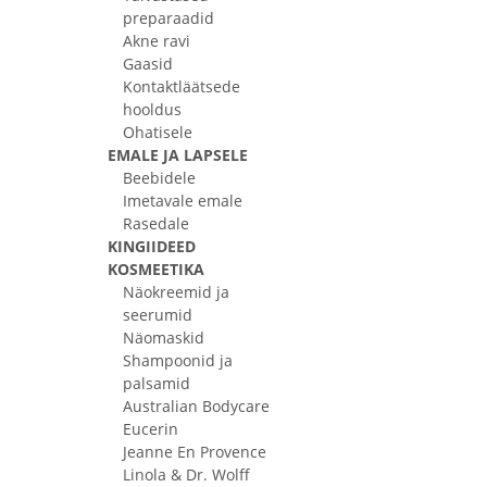
preparaadid
Akne ravi
Gaasid
Kontaktläätsede
hooldus
Ohatisele
EMALE JA LAPSELE
Beebidele
Imetavale emale
Rasedale
KINGIIDEED
KOSMEETIKA
Näokreemid ja
seerumid
Näomaskid
Shampoonid ja
palsamid
Australian Bodycare
Eucerin
Jeanne En Provence
Linola & Dr. Wolff