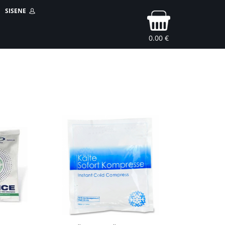
SISENE
0.00 €