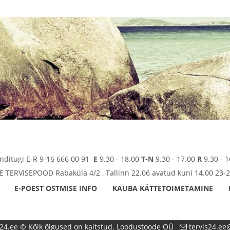
enditugi E-R 9-16 666 00 91
E
9.30 - 18.00
T-N
9.30 - 17.00
R
9.30 - 1
TERVISEPOOD Rabaküla 4/2 , Tallinn 22.06 avatud kuni 14.00 23-2
E-POEST OSTMISE INFO
KAUBA KÄTTETOIMETAMINE
24.ee © Kõik õigused on kaitstud. Loodustoode OÜ
tervis24.e