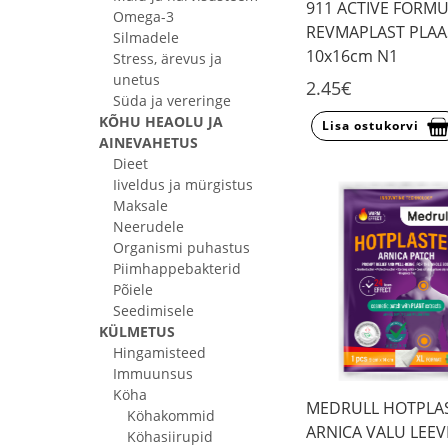
911 ACTIVE FORM
Omega-3
REVMAPLAST PLAA
Silmadele
10x16cm N1
Stress, ärevus ja
unetus
2.45€
Süda ja vereringe
KÕHU HEAOLU JA
Lisa ostukorvi
AINEVAHETUS
Dieet
Iiveldus ja mürgistus
Maksale
Neerudele
Organismi puhastus
Piimhappebakterid
Põiele
Seedimisele
KÜLMETUS
Hingamisteed
Immuunsus
Köha
MEDRULL HOTPLA
Köhakommid
ARNICA VALU LEE
Köhasiirupid