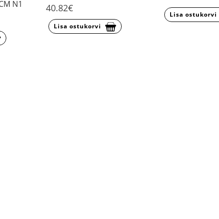
CM N1
40.82€
Lisa ostukorvi
Lisa ostukorvi