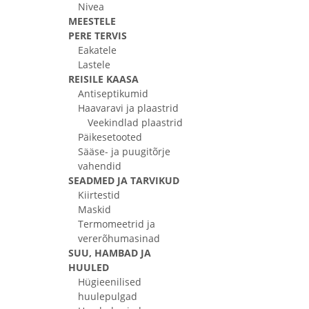
Nivea
MEESTELE
PERE TERVIS
Eakatele
Lastele
REISILE KAASA
Antiseptikumid
Haavaravi ja plaastrid
Veekindlad plaastrid
Päikesetooted
Sääse- ja puugitõrje
vahendid
SEADMED JA TARVIKUD
Kiirtestid
Maskid
Termomeetrid ja
vererõhumasinad
SUU, HAMBAD JA
HUULED
Hügieenilised
huulepulgad