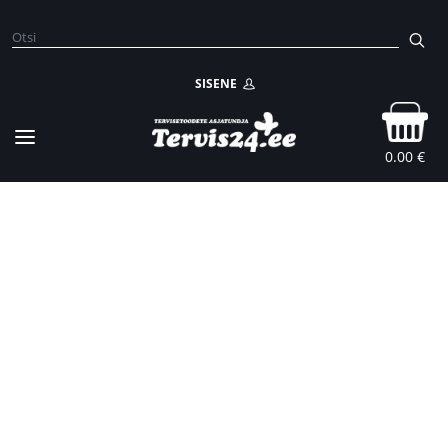
SISENE
0.00 €