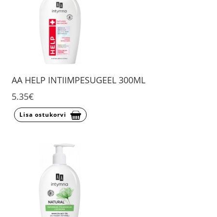
AA HELP INTIIMPESUGEEL 300ML
5.35€
Lisa ostukorvi