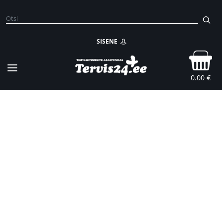
SISENE
0.00 €