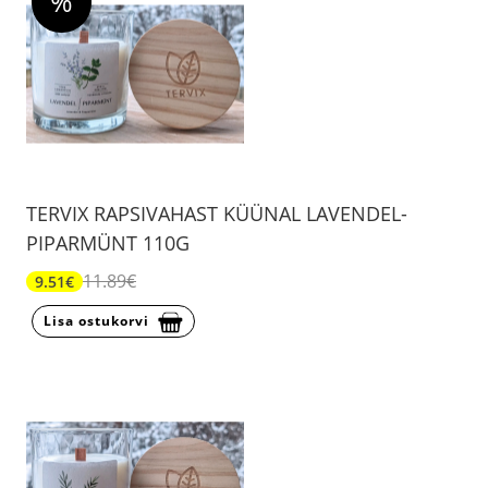
%
TERVIX RAPSIVAHAST KÜÜNAL LAVENDEL-
PIPARMÜNT 110G
11.89€
9.51€
Lisa ostukorvi