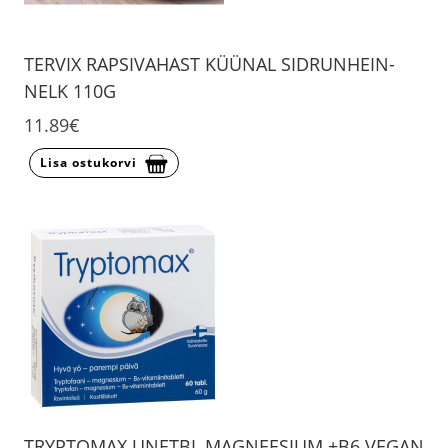
TERVIX RAPSIVAHAST KÜÜNAL SIDRUNHEIN-
NELK 110G
11.89€
Lisa ostukorvi
TRYPTOMAX UNETBL MAGNEESIUM +B6 VEGAN