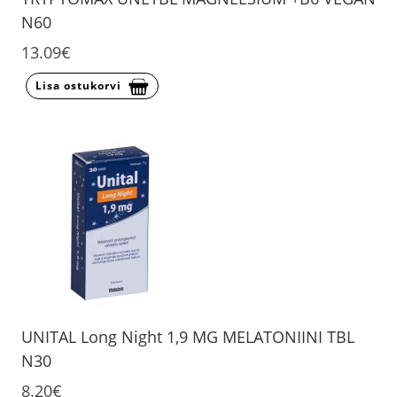
N60
13.09€
Lisa ostukorvi
UNITAL Long Night 1,9 MG MELATONIINI TBL
N30
8.20€