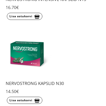
16.70€
Lisa ostukorvi
NERVOSTRONG KAPSLID N30
14.50€
Lisa ostukorvi