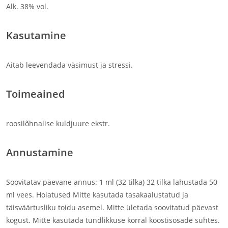
Alk. 38% vol.
Kasutamine
Aitab leevendada väsimust ja stressi.
Toimeained
roosilõhnalise kuldjuure ekstr.
Annustamine
Soovitatav päevane annus: 1 ml (32 tilka) 32 tilka lahustada 50
ml vees. Hoiatused Mitte kasutada tasakaalustatud ja
täisväärtusliku toidu asemel. Mitte ületada soovitatud päevast
kogust. Mitte kasutada tundlikkuse korral koostisosade suhtes.