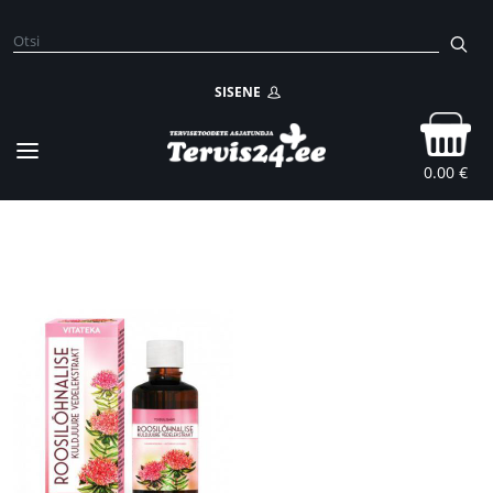
SISENE
0.00 €