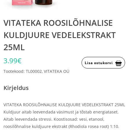
VITATEKA ROOSILÕHNALISE
KULDJUURE VEDELEKSTRAKT
25ML
3.99€
Lisa ostukorvi
Tootekood: TL00002, VITATEKA OÜ
Kirjeldus
VITATEKA ROOSILÕHNALISE KULDJUURE VEDELEKSTRAKT 25ML
Kuldjuur aitab leevendada väsimust ja tõstab energiataset.
Aitab leevendada stressi. Koostisosad: vesi, etanool,
roosilõhnalise kuldjuure ekstrakt (Rhodiola rosea root) 1:10.