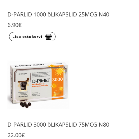
D-PÄRLID 1000 õLIKAPSLID 25MCG N40
6.90€
Lisa ostukorvi
D-PÄRLID 3000 õLIKAPSLID 75MCG N80
22.00€