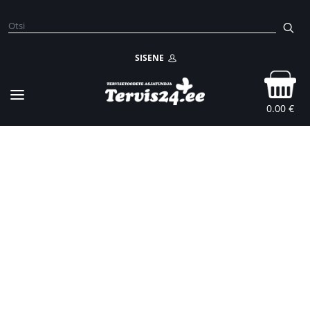
SISENE
0.00 €