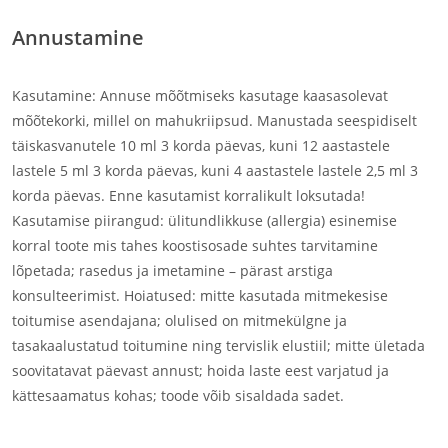
Annustamine
Kasutamine: Annuse mõõtmiseks kasutage kaasasolevat
mõõtekorki, millel on mahukriipsud. Manustada seespidiselt
täiskasvanutele 10 ml 3 korda päevas, kuni 12 aastastele
lastele 5 ml 3 korda päevas, kuni 4 aastastele lastele 2,5 ml 3
korda päevas. Enne kasutamist korralikult loksutada!
Kasutamise piirangud: ülitundlikkuse (allergia) esinemise
korral toote mis tahes koostisosade suhtes tarvitamine
lõpetada; rasedus ja imetamine – pärast arstiga
konsulteerimist. Hoiatused: mitte kasutada mitmekesise
toitumise asendajana; olulised on mitmekülgne ja
tasakaalustatud toitumine ning tervislik elustiil; mitte ületada
soovitatavat päevast annust; hoida laste eest varjatud ja
kättesaamatus kohas; toode võib sisaldada sadet.