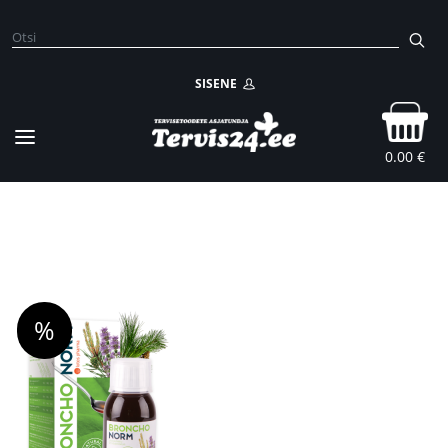
SISENE
0.00 €
%