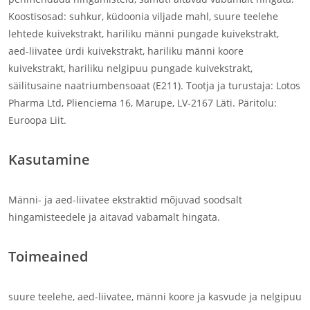
Koostisosad: suhkur, küdoonia viljade mahl, suure teelehe
lehtede kuivekstrakt, hariliku männi pungade kuivekstrakt,
aed-liivatee ürdi kuivekstrakt, hariliku männi koore
kuivekstrakt, hariliku nelgipuu pungade kuivekstrakt,
säilitusaine naatriumbensoaat (E211). Tootja ja turustaja: Lotos
Pharma Ltd, Plienciema 16, Marupe, LV-2167 Läti. Päritolu:
Euroopa Liit.
Kasutamine
Männi- ja aed-liivatee ekstraktid mõjuvad soodsalt
hingamisteedele ja aitavad vabamalt hingata.
Toimeained
suure teelehe, aed-liivatee, männi koore ja kasvude ja nelgipuu