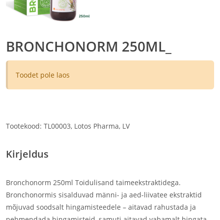
BRONCHONORM 250ML_
Toodet pole laos
Tootekood: TL00003, Lotos Pharma, LV
Kirjeldus
Bronchonorm 250ml Toidulisand taimeekstraktidega.
Bronchonormis sisalduvad männi- ja aed-liivatee ekstraktid
mõjuvad soodsalt hingamisteedele – aitavad rahustada ja
pehmendada hingamisteid, samuti aitavad vabamalt hingata.