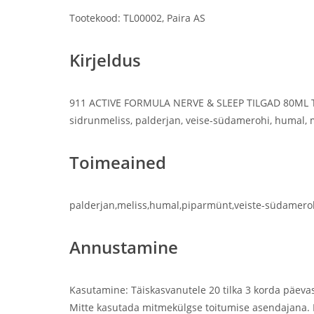
Tootekood: TL00002, Paira AS
Kirjeldus
911 ACTIVE FORMULA NERVE & SLEEP TILGAD 80ML Toid
sidrunmeliss, palderjan, veise-südamerohi, humal, 
Toimeained
palderjan,meliss,humal,piparmünt,veiste-südamero
Annustamine
Kasutamine: Täiskasvanutele 20 tilka 3 korda päeva
Mitte kasutada mitmekülgse toitumise asendajana. M