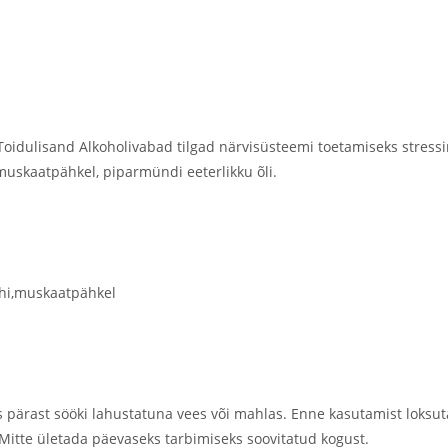
ulisand Alkoholivabad tilgad närvisüsteemi toetamiseks stressiro
muskaatpähkel, piparmündi eeterlikku õli.
hi,muskaatpähkel
s pärast sööki lahustatuna vees või mahlas. Enne kasutamist loksut
itte ületada päevaseks tarbimiseks soovitatud kogust.