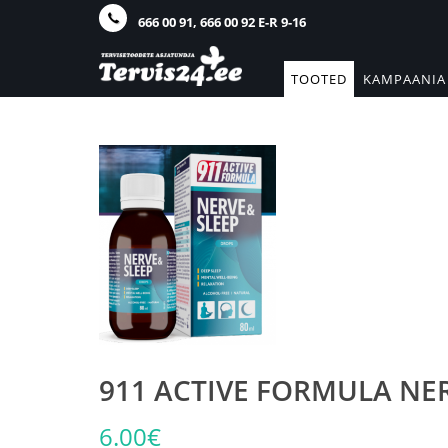
666 00 91, 666 00 92 E-R 9-16
TOOTED
KAMPAANIA
911 ACTIVE FORMULA NER
6.00€