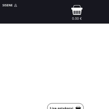
SISENE
0.00 €
Lisa ostukorvi