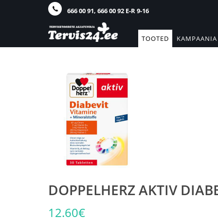
666 00 91, 666 00 92 E-R 9-16
TOOTED
KAMPAANIA
DOPPELHERZ AKTIV DIABE
12.60€