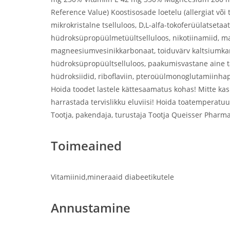
Reference Value) Koostisosade loetelu (allergiat v
mikrokristalne tselluloos, D,L-alfa-tokoferüülatsetaa
hüdroksüpropüülmetüültselluloos, nikotiinamiid, m
magneesiumvesinikkarbonaat, toiduvärv kaltsiumk
hüdroksüpropüültselluloos, paakumisvastane aine tal
hüdroksiidid, riboflaviin, pteroüülmonoglutamiinhap
Hoida toodet lastele kättesaamatus kohas! Mitte kas
harrastada tervislikku eluviisi! Hoida toatemperatuu
Tootja, pakendaja, turustaja Tootja Queisser Pharm
Toimeained
Vitamiinid,mineraaid diabeetikutele
Annustamine