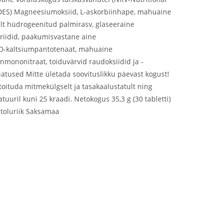
TEDES) Magneesiumoksiid, L-askorbiinhape, mahuaine
ikult hüdrogeenitud palmirasv, glaseeraine
riidid, paakumisvastane aine
D-kaltsiumpantotenaat, mahuaine
nmononitraat, toiduvärvid raudoksiidid ja -
iatused Mitte ületada soovituslikku päevast kogust!
oituda mitmekülgselt ja tasakaalustatult ning
uuril kuni 25 kraadi. Netokogus 35,3 g (30 tabletti)
itoluriik Saksamaa