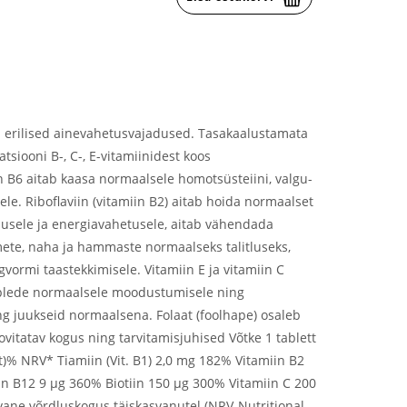
n erilised ainevahetusvajadused. Tasakaalustamata
tsiooni B-, C-, E-vitamiinidest koos
n B6 aitab kaasa normaalsele homotsüsteiini, valgu-
le. Riboflaviin (vitamiin B2) aitab hoida normaalset
dlusele ja energiavahetusele, aitab vähendada
mete, naha ja hammaste normaalseks talitluseks,
ormi taastekkimisele. Vitamiin E ja vitamiin C
aliblede normaalsele moodustumisele ning
ng juukseid normaalsena. Folaat (foolhape) osaleb
itatav kogus ning tarvitamisjuhised Võtke 1 tablett
)% NRV* Tiamiin (Vit. B1) 2,0 mg 182% Vitamiin B2
 B12 9 µg 360% Biotiin 150 µg 300% Vitamiin C 200
e võrdluskogus täiskasvanutel (NRV-Nutritional