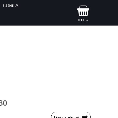
SISENE
0.00 €
30
Lisa ostukorvi