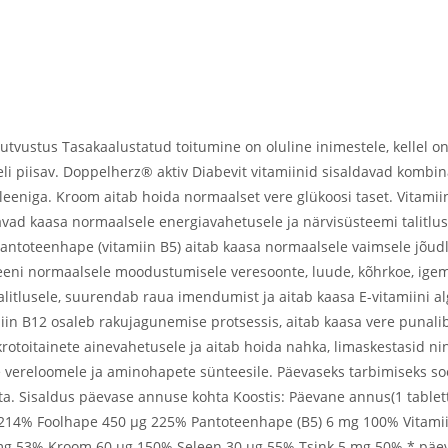
vustus Tasakaalustatud toitumine on oluline inimestele, kellel o
eli piisav. Doppelherz® aktiv Diabevit vitamiinid sisaldavad kombina
leeniga. Kroom aitab hoida normaalset vere glükoosi taset. Vitamii
tavad kaasa normaalsele energiavahetusele ja närvisüsteemi talitluse
. Pantoteenhape (vitamiin B5) aitab kaasa normaalsele vaimsele jõu
ageeni normaalsele moodustumisele veresoonte, luude, kõhrkoe, ige
tlusele, suurendab raua imendumist ja aitab kaasa E-vitamiini algv
tamiin B12 osaleb rakujagunemise protsessis, aitab kaasa vere pun
rotoitainete ainevahetusele ja aitab hoida nahka, limaskestasid ni
 vereloomele ja aminohapete sünteesile. Päevaseks tarbimiseks soov
ta. Sisaldus päevase annuse kohta Koostis: Päevane annus(1 tablett
214% Foolhape 450 µg 225% Pantoteenhape (B5) 6 mg 100% Vitamiin
 53% Kroom 60 µg 150% Seleen 30 µg 55% Tsink 5 mg 50% * päevan