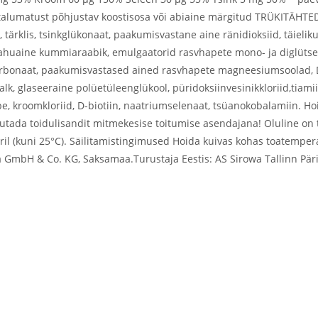
õi talumatust põhjustav koostisosa või abiaine märgitud TRÜKITÄH
t, tärklis, tsinkglükonaat, paakumisvastane aine ränidioksiid, täiel
ahuaine kummiaraabik, emulgaatorid rasvhapete mono- ja diglütse
arbonaat, paakumisvastased ained rasvhapete magneesiumsoolad, 
k, glaseeraine polüetüleenglükool, püridoksiinvesinikkloriid,tiamii
e, kroomkloriid, D-biotiin, naatriumselenaat, tsüanokobalamiin. Ho
utada toidulisandit mitmekesise toitumise asendajana! Oluline on t
ril (kuni 25°C). Säilitamistingimused Hoida kuivas kohas toatemperat
a GmbH & Co. KG, Saksamaa.Turustaja Eestis: AS Sirowa Tallinn Pär