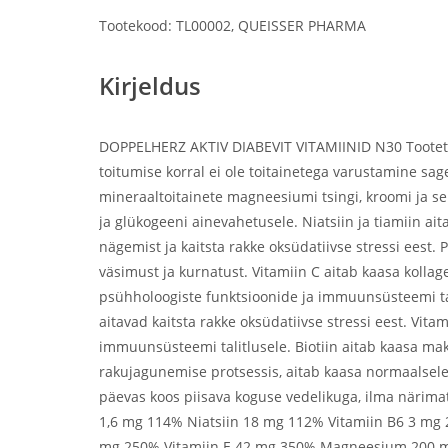
Tootekood: TL00002, QUEISSER PHARMA
Kirjeldus
DOPPELHERZ AKTIV DIABEVIT VITAMIINID N30 Tootetut
toitumise korral ei ole toitainetega varustamine sag
mineraaltoitainete magneesiumi tsingi, kroomi ja se
ja glükogeeni ainevahetusele. Niatsiin ja tiamiin ai
nägemist ja kaitsta rakke oksüdatiivse stressi eest
väsimust ja kurnatust. Vitamiin C aitab kaasa koll
psühholoogiste funktsioonide ja immuunsüsteemi tali
aitavad kaitsta rakke oksüdatiivse stressi eest. Vi
immuunsüsteemi talitlusele. Biotiin aitab kaasa mak
rakujagunemise protsessis, aitab kaasa normaalsele
päevas koos piisava koguse vedelikuga, ilma närima
1,6 mg 114% Niatsiin 18 mg 112% Vitamiin B6 3 mg 
mg 250% Vitamiin E 42 mg 350% Magneesium 200 mg