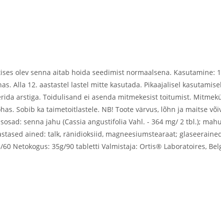
ses olev senna aitab hoida seedimist normaalsena. Kasutamine: 1-2
as. Alla 12. aastastel lastel mitte kasutada. Pikaajalisel kasutamis
erida arstiga. Toidulisand ei asenda mitmekesist toitumist. Mitmekü
ohas. Sobib ka taimetoitlastele. NB! Toote värvus, lõhn ja maitse võ
sosad: senna jahu (Cassia angustifolia Vahl. - 364 mg/ 2 tbl.); mahu
svastased ained: talk, ränidioksiid, magneesiumstearaat; glaseerai
/60 Netokogus: 35g/90 tabletti Valmistaja: Ortis® Laboratoires, Be