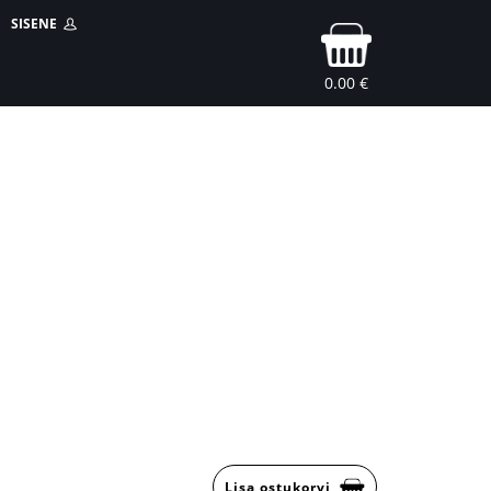
SISENE
0.00 €
Lisa ostukorvi