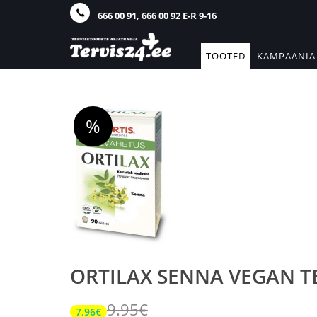
666 00 91, 666 00 92 E-R 9-16
TOOTED
KAMPAANIA
%
ORTILAX SENNA VEGAN T
9.95€
7.96€