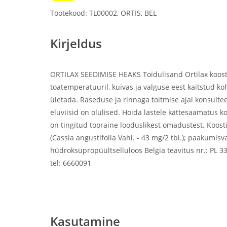
Tootekood: TL00002, ORTIS, BEL
Kirjeldus
ORTILAX SEEDIMISE HEAKS Toidulisand Ortilax koosti
toatemperatuuril, kuivas ja valguse eest kaitstud koh
ületada. Raseduse ja rinnaga toitmise ajal konsulte
eluviisid on olulised. Hoida lastele kättesaamatus k
on tingitud tooraine looduslikest omadustest. Koosti
(Cassia angustifolia Vahl. - 43 mg/2 tbl.); paakumi
hüdroksüpropüültselluloos Belgia teavitus nr.: PL 33
tel: 6660091
Kõhukinnisus, seedehäired, senna
Kasutamine