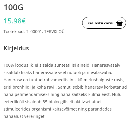
100G
15.98€
Lisa ostukorvi
Tootekood: TL00001, TERVIX OÜ
Kirjeldus
100% looduslik, ei sisalda sünteetilisi aineid! Hanerasvasalv
sisaldab lisaks hanerasvale veel nuluõli ja mesilasvaha.
Hanerasv on tuntud rahvameditsiinis külmetushaiguste ravis,
eriti bronhiidi ja köha ravil. Samuti sobib hanerasv korbatanud
naha pehmendamiseks ning naha kaitseks külma eest. Nulu
eeterlik õli sisaldab 35 bioloogiliselt aktiivset ainet
stimuleerides organismi kaitsevõimet ning parandades
nahaalust vereringet.