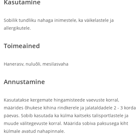
Kasutamine
Sobilik tundliku nahaga inimestele, ka väikelastele ja
allergikutele.
Toimeained
Hanerasv, nuluôli, mesilasvaha
Annustamine
Kasutatakse kergemate hingamisteede vaevuste korral,
määrides õhukese kihina rindkerele ja jalataldadele 2 - 3 korda
päevas. Sobib kasutada ka külma kaitseks talisportlastele ja
muude välitegevuste korral. Määrida sobiva paksusega kiht
külmale avatud nahapinnale.