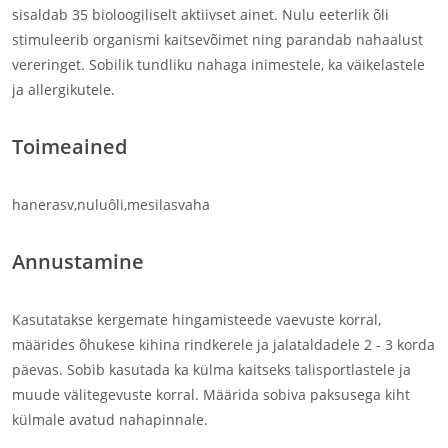
sisaldab 35 bioloogiliselt aktiivset ainet. Nulu eeterlik õli
stimuleerib organismi kaitsevõimet ning parandab nahaalust
vereringet. Sobilik tundliku nahaga inimestele, ka väikelastele
ja allergikutele.
Toimeained
hanerasv,nuluôli,mesilasvaha
Annustamine
Kasutatakse kergemate hingamisteede vaevuste korral,
määrides õhukese kihina rindkerele ja jalataldadele 2 - 3 korda
päevas. Sobib kasutada ka külma kaitseks talisportlastele ja
muude välitegevuste korral. Määrida sobiva paksusega kiht
külmale avatud nahapinnale.