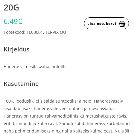
20G
6.49€
Lisa ostukorvi
Tootekood: TL00001, TERVIX OÜ
Kirjeldus
Hanerasv, mesilasvaha, nuluõli.
Kasutamine
100% looduslik, ei sisalda sünteetilisi aineid! Hanerasvasalv
sisaldab lisaks hanerasvale veel nuluõli ja mesilasvaha.
Hanerasv on tuntud rahvameditsiinis külmetushaiguste ravis,
eriti bronhiidi ja köha ravil. Samuti sobib hanerasv korbatanud
naha pehmendamiseks ning naha kaitseks külma eest. Nuluõli