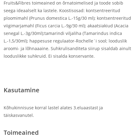
Fruits&Fibres toimeained on õrnatoimelised ja toode sobib
seega ideaalselt ka lastele. Koostisosad: kontsentreeritud
ploomimahl (Prunus domestica L.-15g/30 ml); kontsentreeritud
viigimarjamahl (Ficus carcia L.-9g/30 ml); akaatsiakiud (Acacia
senegal L.-3g/30ml);tamarindi viljaliha (Tamarindus indica
L.-1,5/30ml); happesuse regulaator-Rochelle`i sool; looduslik
aroomi- ja lõhnaaaine. Suhkrulisanditeta siirup sisaldab ainult
looduslikke suhkruid. Ei sisalda konservante.
seedimine, kõhukinnisus, seedehäired
Kasutamine
Kõhukinnisuse korral lastel alates 3.eluaastast ja
täiskasvanutel.
Toimeained