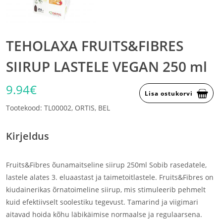
TEHOLAXA FRUITS&FIBRES
SIIRUP LASTELE VEGAN 250 ml
9.94€
Lisa ostukorvi
Tootekood: TL00002, ORTIS, BEL
Kirjeldus
Fruits&Fibres õunamaitseline siirup 250ml Sobib rasedatele,
lastele alates 3. eluaastast ja taimetoitlastele. Fruits&Fibres on
kiudainerikas õrnatoimeline siirup, mis stimuleerib pehmelt
kuid efektiivselt soolestiku tegevust. Tamarind ja viigimari
aitavad hoida kõhu läbikäimise normaalse ja regulaarsena.