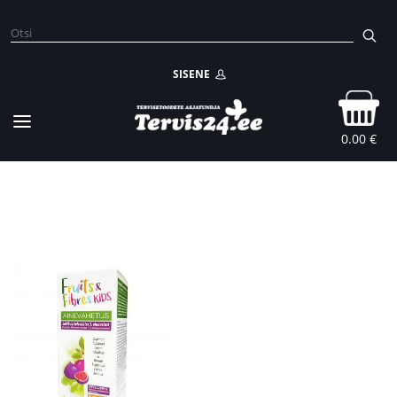
SISENE
0.00 €