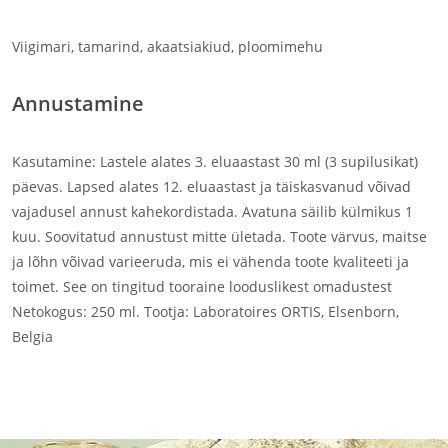
Viigimari, tamarind, akaatsiakiud, ploomimehu
Annustamine
Kasutamine: Lastele alates 3. eluaastast 30 ml (3 supilusikat)
päevas. Lapsed alates 12. eluaastast ja täiskasvanud võivad
vajadusel annust kahekordistada. Avatuna säilib külmikus 1
kuu. Soovitatud annustust mitte ületada. Toote värvus, maitse
ja lõhn võivad varieeruda, mis ei vähenda toote kvaliteeti ja
toimet. See on tingitud tooraine looduslikest omadustest
Netokogus: 250 ml. Tootja: Laboratoires ORTIS, Elsenborn,
Belgia