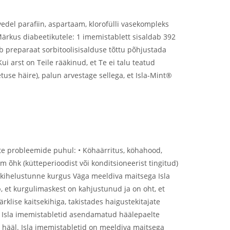
vedel parafiin, aspartaam, klorofülli vasekompleks
Märkus diabeetikutele: 1 imemistablett sisaldab 392
b preparaat sorbitoolisisalduse tõttu põhjustada
ui arst on Teile rääkinud, et Te ei talu teatud
tuse häire), palun arvestage sellega, et Isla-Mint®
te probleemide puhul: • Köhaärritus, köhahood,
m õhk (kütteperioodist või konditsioneerist tingitud)
 ja kihelustunne kurgus Väga meeldiva maitsega Isla
, et kurgulimaskest on kahjustunud ja on oht, et
rklise kaitsekihiga, takistades haigustekitajate
n Isla imemistabletid asendamatud häälepaelte
de hääl. Isla imemistabletid on meeldiva maitsega