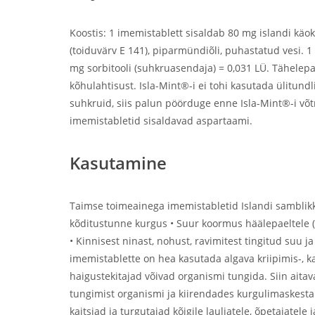
Koostis: 1 imemistablett sisaldab 80 mg islandi käokõ
(toiduvärv E 141), piparmündiõli, puhastatud vesi. 
mg sorbitooli (suhkruasendaja) = 0,031 LÜ. Tähelepa
kõhulahtisust. Isla-Mint®-i ei tohi kasutada ülitundl
suhkruid, siis palun pöörduge enne Isla-Mint®-i võtm
imemistabletid sisaldavad aspartaami.
Kasutamine
Taimse toimeainega imemistabletid Islandi samblikk
kõditustunne kurgus • Suur koormus häälepaeltele (õp
• Kinnisest ninast, nohust, ravimitest tingitud suu 
imemistablette on hea kasutada algava kriipimis-, k
haigustekitajad võivad organismi tungida. Siin aitav
tungimist organismi ja kiirendades kurgulimaskest
kaitsjad ja turgutajad kõigile lauljatele, õpetajate