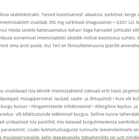
rva vedelekstrakti. Teised koostisained: akaatsia, sorbitool, kerge 
1 imemistablett sisaldab 392 mg sorbitooli (magusaine) = 0,031 LÜ. 
nu! Hoida lastele kättesaamatus kohas! Väga harvadel juhtudel või
ikkuse esinemisel imemistableti ükskõik millise koostisosa suhtes. K
ist oma arsti poole. Kui Teil on fenüülketonuuria (pärilik ainevahe
u sisaldavad Isla-Mint® imemistabletid sobivad eriti hästi järgmis
etajad, müügipersonal, lauljad, saate- ja õhtujuhid) • Kuiv või kül
ja kurgu kuivus • Hingamisteede infektsioonid • Allergiline kipitus-
aredus- või kõditustunde tekkimisel kurgus. Selline tunne tähendab
ad unikaalsed Isla pastillid, mis katavad kurgulimaskesta samblikutä
a paranemist. Lisaks külmetushaiguste tunnuste leevendamisele o
le ja müügipersonalile, kelle igapäevaseks töövahendiks on just nen