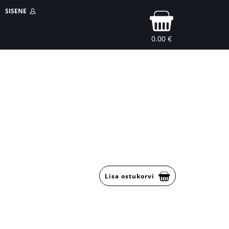
SISENE
0.00 €
Lisa ostukorvi