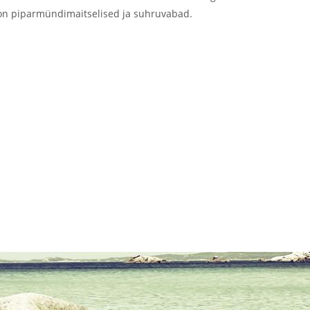
id on piparmündimaitselised ja suhruvabad.