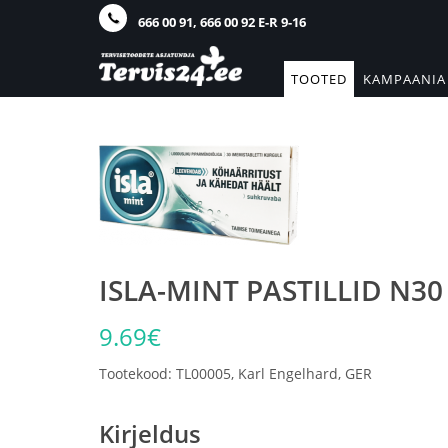
666 00 91, 666 00 92 E-R 9-16
TOOTED
KAMPAANIA
ISLA-MINT PASTILLID N30
9.69€
Tootekood: TL00005, Karl Engelhard, GER
Kirjeldus