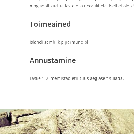
ning sobilikud ka lastele ja noorukitele. Neil ei o
Toimeained
islandi samblik,piparmündiôli
Annustamine
Laske 1-2 imemistabletil suus aeglaselt sulada.