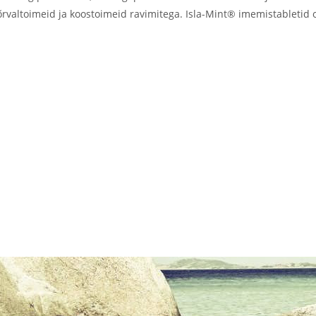
le kõrvaltoimeid ja koostoimeid ravimitega. Isla-Mint® imemistablet