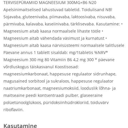
TERVISEPÜRAMIID MAGNEESIUM 300MG+B6 N20
Apelsinimaitselised lahustuvad tabletid. Toidulisand NB!
Sojavaba, gluteenivaba, piimavaba, laktoosivaba, nisuvaba,
pärmivaba, kalavaba, kaseiinivaba, tärklisevaba. Kasutamine: •
Magneesium aitab kaasa normaalsele lihaste tööle •
Magneesium aitab vähendada väsimust ja kurnatust •
Magneesium aitab kaasa närvisüsteemi normaalsele talitlusele
Päevane annus 1 tablett sisaldab: mg/1tabletis %NRV*
Magneesium 300 mg 80 Vitamiin B6 4,2 mg 300 * päevane
võrdluskogus täiskasvanul Koostisosad:
magneesiumkarbonaat, happesuse regulaator sidrunhape,
magusained sorbitool ja sukraloos, happesuse regulaator
naatriumkarbonaat, magneesiumoksiid, looduslik lõhna- ja
maitseaine peedi kontsentraadi pulber, glaseeraine
polüetünoolglükoos, püridoksiinhüdrokloriid, toiduvärv
riboflaviin.
Kasutamine