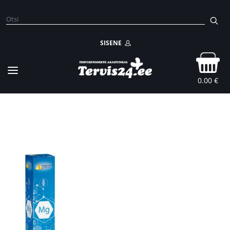
SISENE
0.00 €