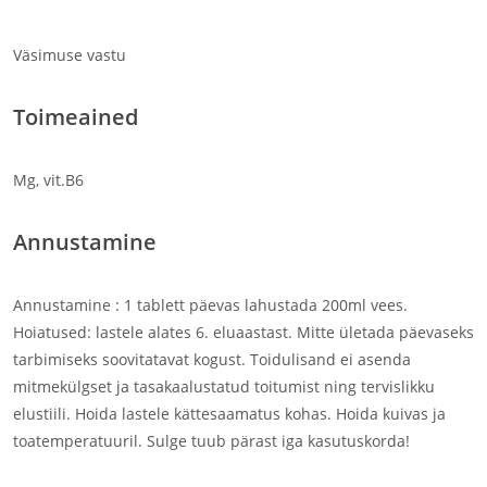
Väsimuse vastu
Toimeained
Mg, vit.B6
Annustamine
Annustamine : 1 tablett päevas lahustada 200ml vees.
Hoiatused: lastele alates 6. eluaastast. Mitte ületada päevaseks
tarbimiseks soovitatavat kogust. Toidulisand ei asenda
mitmekülgset ja tasakaalustatud toitumist ning tervislikku
elustiili. Hoida lastele kättesaamatus kohas. Hoida kuivas ja
toatemperatuuril. Sulge tuub pärast iga kasutuskorda!