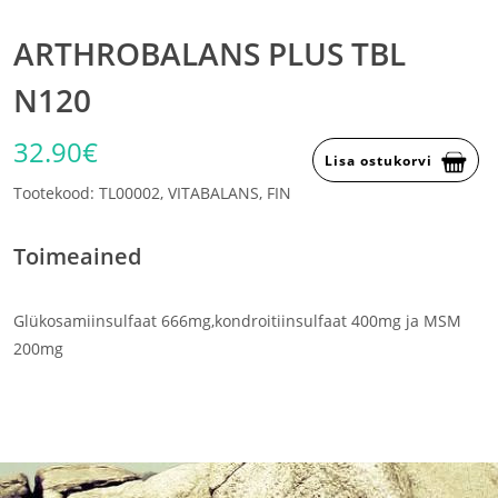
ARTHROBALANS PLUS TBL
N120
32.90€
Lisa ostukorvi
Tootekood: TL00002, VITABALANS, FIN
Toimeained
Glükosamiinsulfaat 666mg,kondroitiinsulfaat 400mg ja MSM
200mg