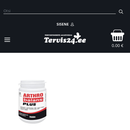
SISENE
0.00 €