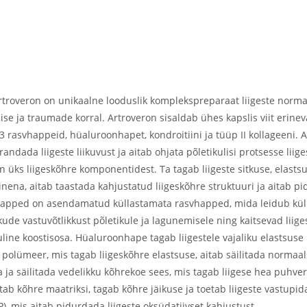
 Artroveron on unikaalne looduslik komplekspreparaat liigeste normaa
ise ja traumade korral. Artroveron sisaldab ühes kapslis viit erinev
-3 rasvhappeid, hüaluroonhapet, kondroitiini ja tüüp II kollageeni. A
ndada liigeste liikuvust ja aitab ohjata põletikulisi protsesse liig
üks liigeskõhre komponentidest. Ta tagab liigeste sitkuse, elastsus
ena, aitab taastada kahjustatud liigeskõhre struktuuri ja aitab pi
svhapped on asendamatud küllastamata rasvhapped, mida leidub k
kkude vastuvõtlikkust põletikule ja lagunemisele ning kaitsevad lii
uline koostisosa. Hüaluroonhape tagab liigestele vajaliku elastsuse n
 polümeer, mis tagab liigeskõhre elastsuse, aitab säilitada normaa
 ja säilitada vedelikku kõhrekoe sees, mis tagab liigese hea puhver
b kõhre maatriksi, tagab kõhre jäikuse ja toetab liigeste vastupi
), mis aitab pidurdada liigeste oksüdatiivset kahjustust.