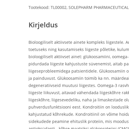
Tootekood: TL00002, SOLEPHARM PHARMACEUTICAL
Kirjeldus
Bioloogiliselt aktiivsete ainete kompleks liigestele.
toetuseks ning kasutamiseks liigeste põletike, kulum
bioloogiliselt aktiivset ainet: glükoosamiini, oomega
pidurdada liigeste kahjustuste süvenemist, aitab para
liigeseprobleemidega patsientidele. Glükoosamiin on 
ja painduvust. Glükoosamiin toimib ka nn. määrdeain
degeneratiivseid muutusi liigestes. Oomega-3 ra
liigeste liikuvust, aitavad vähendada liigeskõhre ra
liigeskõhre, liigesevedeliku, naha ja limaskestade ol
puhverdusfunktsiooni eest. Kondroitiin on looduslik
kahjustatud kõhrekude. Kondroitiinil on võime hoida
sidekudede peamine ehituslik proteiin, mis moodusta
antioksüdanti - kõhre maatriksi glükoproteiini (CMGP