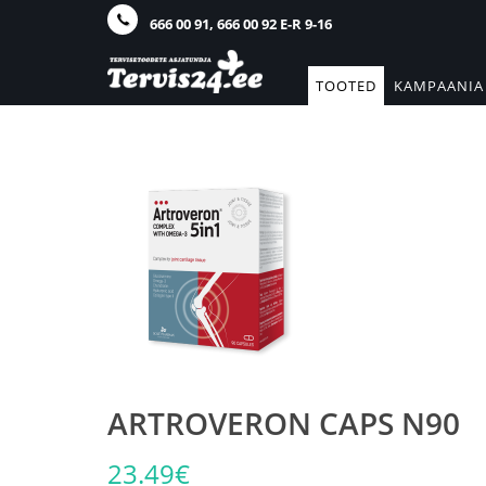
666 00 91, 666 00 92 E-R 9-16
TOOTED
KAMPAANIA
ARTROVERON CAPS N90
23.49€