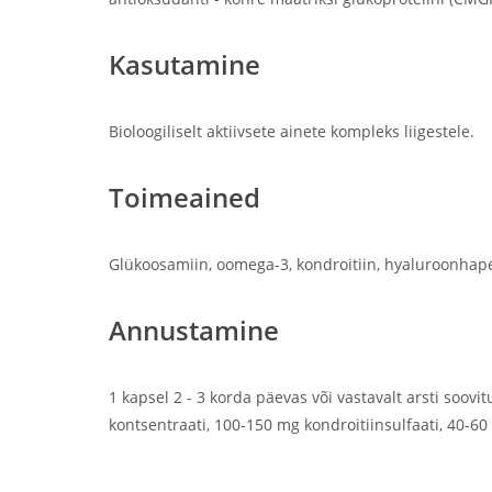
Kasutamine
Bioloogiliselt aktiivsete ainete kompleks liigestele.
Toimeained
Glükoosamiin, oomega-3, kondroitiin, hyaluroonhape
Annustamine
1 kapsel 2 - 3 korda päevas või vastavalt arsti soo
kontsentraati, 100-150 mg kondroitiinsulfaati, 40-6