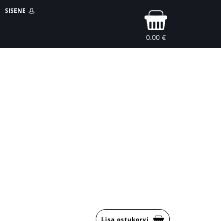
SISENE
0.00 €
Lisa ostukorvi