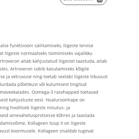
lse funktsiooni säilitamiseks, liigeste tervise
at liigeste normaalseks toimimiseks vajalikku
rtroveron aitab kahjustatud liigestel taastuda, aitab
estes. Artroveron sobib kasutamiseks kõigile
e ja vetruvuse ning toetab seeläbi liigeste liikuvust
durdada põletikust või kulumisest tingitud
ülmaveekalades. Oomega-3 rasvhapped toetavad
geseid kahjustuste eest. Hüaluroonhape on
ing hoolitseb liigeste niisutus- ja
lseid ainevahetusprotsesse kõhres ja taastada
damisvõime. Kollageen tüüp II on liigeste
davust koormusele. Kollageen sisaldab tugevat