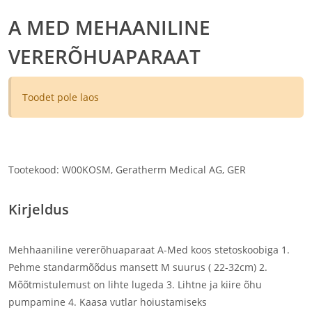
A MED MEHAANILINE
VERERÕHUAPARAAT
Toodet pole laos
Tootekood: W00KOSM, Geratherm Medical AG, GER
Kirjeldus
Mehhaaniline vererõhuaparaat A-Med koos stetoskoobiga 1.
Pehme standarmõõdus mansett M suurus ( 22-32cm) 2.
Mõõtmistulemust on lihte lugeda 3. Lihtne ja kiire õhu
pumpamine 4. Kaasa vutlar hoiustamiseks