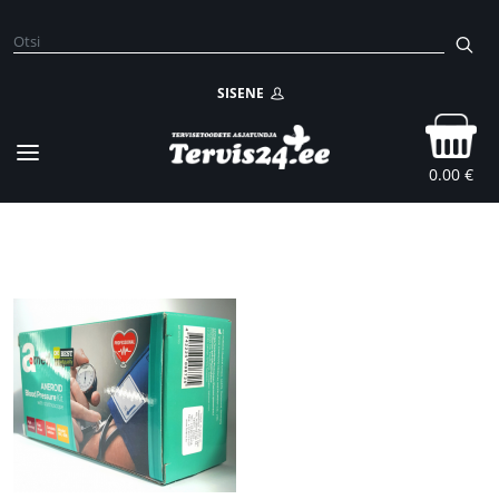
SISENE
0.00 €