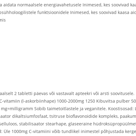
sa aidata normaalsele energiavahetusele Inimesed, kes soovivad kaa
sühholoogilistele funktsioonidele Inimesed, kes soovivad kaasa aid
mis
lselt 2 tabletti päevas või vastavalt apteekri või arsti soovitusele
C-vitamiin (l-askorbiinhape) 1000-2000mg 1250 Kibuvitsa pulber 5
mg=milligramm Sobib taimetoitlastele ja veganitele. Koostisosad: 
tor dikaltsiumfosfaat, tsitruse bioflavonoidide kompleks, paakumi
lluloos, stabilisaator stearhape, glaseeraine hüdroksüpropüülmetüül
ed: Üle 1000mg C-vitamiini võib tundlikel inimestel põhjustada ker