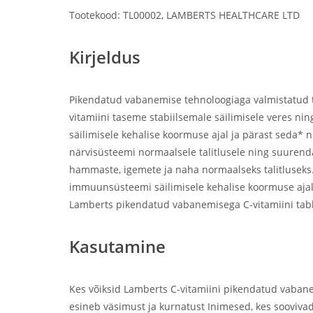
Tootekood: TL00002, LAMBERTS HEALTHCARE LTD
Kirjeldus
Pikendatud vabanemise tehnoloogiaga valmistatud ta
vitamiini taseme stabiilsemale säilimisele veres ni
säilimisele kehalise koormuse ajal ja pärast seda* 
närvisüsteemi normaalsele talitlusele ning suurend
hammaste, igemete ja naha normaalseks talitluseks. 
immuunsüsteemi säilimisele kehalise koormuse ajal j
Lamberts pikendatud vabanemisega C-vitamiini table
Kasutamine
Kes võiksid Lamberts C-vitamiini pikendatud vabane
esineb väsimust ja kurnatust Inimesed, kes sooviv