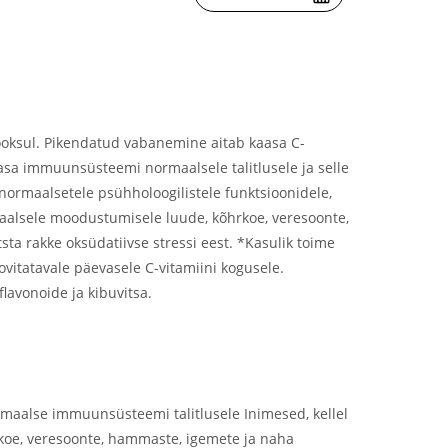
jooksul. Pikendatud vabanemine aitab kaasa C-
aasa immuunsüsteemi normaalsele talitlusele ja selle
 normaalsetele psühholoogilistele funktsioonidele,
maalsele moodustumisele luude, kõhrkoe, veresoonte,
ta rakke oksüdatiivse stressi eest. *Kasulik toime
ovitatavale päevasele C-vitamiini kogusele.
lavonoide ja kibuvitsa.
rmaalse immuunsüsteemi talitlusele Inimesed, kellel
rkoe, veresoonte, hammaste, igemete ja naha