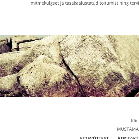
mitmekülgset ja tasakaalustatud toitumist ning tervi
Kli
MUSTAMÄE 
ETTEVÕTTEST
KONTAKT