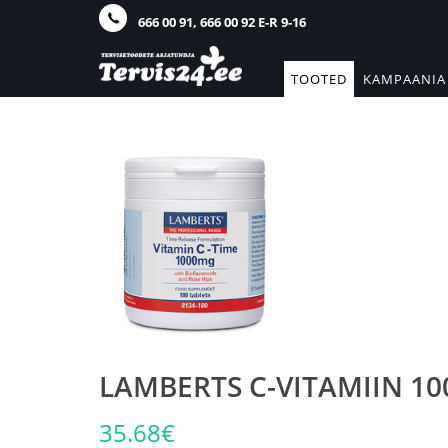
666 00 91, 666 00 92 E-R 9-16
TOOTED
KAMPAANIA
LAMBERTS C-VITAMIIN 1
35.68€