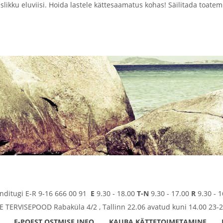
slikku eluviisi. Hoida lastele kättesaamatus kohas! Säilitada toatem
enditugi E-R 9-16 666 00 91
E
9.30 - 18.00
T-N
9.30 - 17.00
R
9.30 - 1
TERVISEPOOD Rabaküla 4/2 , Tallinn 22.06 avatud kuni 14.00 23-2
E-POEST OSTMISE INFO
KAUBA KÄTTETOIMETAMINE