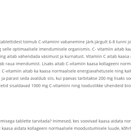
blettidest toimub C-vitamiini vabanemine järk-järgult 6-8 tunni 
ng selle optimaalsele imendumisele organismis. C- vitamiin aitab k
ning aitab vähendada väsimust ja kurnatust. Vitamiin C aitab kaasa
ab raua imendumist. Lisaks aitab C-vitamiin kaasa kollageeni nor
C-vitamiin aitab ka kaasa normaalsele energiavahetusele ning kaits
a pärast seda avaldub siis, kui päevas tarbitakse 200 mg lisaks so
tid sisaldavad 1000 mg C-vitamiini ning looduslikke ühendeid biof
misega tablette tarvitada? Inimesed, kes soovivad kaasa aidata no
ad kaasa aidata kollageeni normaalsele moodustumisele luude, kõh