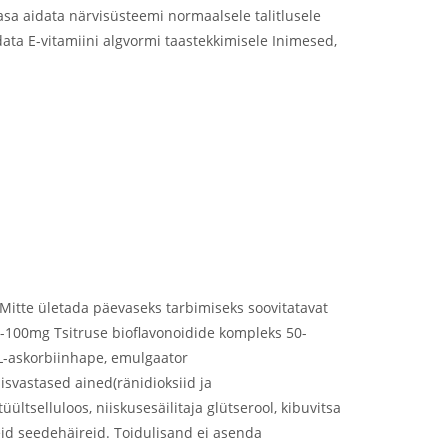
sa aidata närvisüsteemi normaalsele talitlusele
ata E-vitamiini algvormi taastekkimisele Inimesed,
. Mitte ületada päevaseks tarbimiseks soovitatavat
0-100mg Tsitruse bioflavonoidide kompleks 50-
L-askorbiinhape, emulgaator
svastased ained(ränidioksiid ja
tselluloos, niiskusesäilitaja glütserool, kibuvitsa
geid seedehäireid. Toidulisand ei asenda