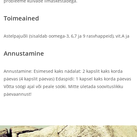
probleeme kuivade limaskestadega.
Toimeained
Astelpajuõli (sisaldab oomega-3, 6,7 ja 9 rasvhappeid), vit.A ja
Annustamine
Annustamine: Esimesed kaks nädalat: 2 kapslit kaks korda
päevas (4 kapslit päevas) Edaspidi: 1 kapsel kaks korda päevas
Võtta söögi ajal või peale sööki. Mitte ületada soovituslikku
päevaannust!