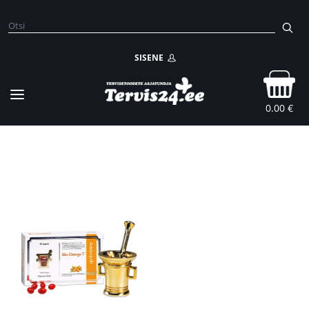
SISENE
0.00 €