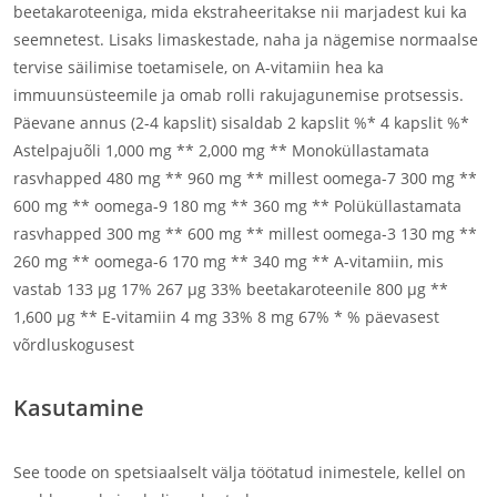
beetakaroteeniga, mida ekstraheeritakse nii marjadest kui ka
seemnetest. Lisaks limaskestade, naha ja nägemise normaalse
tervise säilimise toetamisele, on A-vitamiin hea ka
immuunsüsteemile ja omab rolli rakujagunemise protsessis.
Päevane annus (2-4 kapslit) sisaldab 2 kapslit %* 4 kapslit %*
Astelpajuõli 1,000 mg ** 2,000 mg ** Monoküllastamata
rasvhapped 480 mg ** 960 mg ** millest oomega-7 300 mg **
600 mg ** oomega-9 180 mg ** 360 mg ** Polüküllastamata
rasvhapped 300 mg ** 600 mg ** millest oomega-3 130 mg **
260 mg ** oomega-6 170 mg ** 340 mg ** A-vitamiin, mis
vastab 133 µg 17% 267 µg 33% beetakaroteenile 800 µg **
1,600 µg ** E-vitamiin 4 mg 33% 8 mg 67% * % päevasest
võrdluskogusest
Kasutamine
See toode on spetsiaalselt välja töötatud inimestele, kellel on