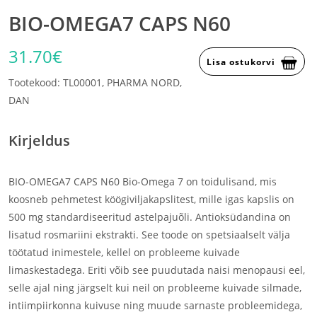
BIO-OMEGA7 CAPS N60
31.70€
Lisa ostukorvi
Tootekood: TL00001, PHARMA NORD,
DAN
Kirjeldus
BIO-OMEGA7 CAPS N60 Bio-Omega 7 on toidulisand, mis
koosneb pehmetest köögiviljakapslitest, mille igas kapslis on
500 mg standardiseeritud astelpajuõli. Antioksüdandina on
lisatud rosmariini ekstrakti. See toode on spetsiaalselt välja
töötatud inimestele, kellel on probleeme kuivade
limaskestadega. Eriti võib see puudutada naisi menopausi eel,
selle ajal ning järgselt kui neil on probleeme kuivade silmade,
intiimpiirkonna kuivuse ning muude sarnaste probleemidega,