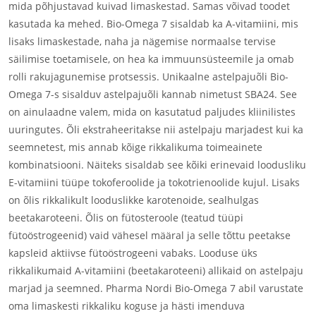
mida põhjustavad kuivad limaskestad. Samas võivad toodet
kasutada ka mehed. Bio-Omega 7 sisaldab ka A-vitamiini, mis
lisaks limaskestade, naha ja nägemise normaalse tervise
säilimise toetamisele, on hea ka immuunsüsteemile ja omab
rolli rakujagunemise protsessis. Unikaalne astelpajuõli Bio-
Omega 7-s sisalduv astelpajuõli kannab nimetust SBA24. See
on ainulaadne valem, mida on kasutatud paljudes kliinilistes
uuringutes. Õli ekstraheeritakse nii astelpaju marjadest kui ka
seemnetest, mis annab kõige rikkalikuma toimeainete
kombinatsiooni. Näiteks sisaldab see kõiki erinevaid loodusliku
E-vitamiini tüüpe tokoferoolide ja tokotrienoolide kujul. Lisaks
on õlis rikkalikult looduslikke karotenoide, sealhulgas
beetakaroteeni. Õlis on fütosteroole (teatud tüüpi
fütoöstrogeenid) vaid vähesel määral ja selle tõttu peetakse
kapsleid aktiivse fütoöstrogeeni vabaks. Looduse üks
rikkalikumaid A-vitamiini (beetakaroteeni) allikaid on astelpaju
marjad ja seemned. Pharma Nordi Bio-Omega 7 abil varustate
oma limaskesti rikkaliku koguse ja hästi imenduva