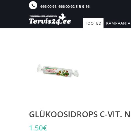
666 00 91, 666 00 92 E-R 9-16
TOOTED
KAMPAANIA
GLÜKOOSIDROPS C-VIT. 
1.50€