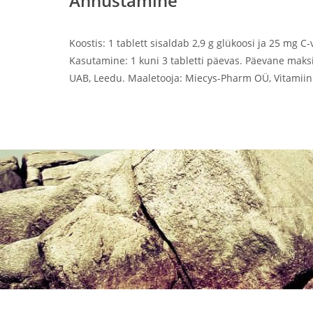
Annustamine
Koostis: 1 tablett sisaldab 2,9 g glükoosi ja 25 mg C
Kasutamine: 1 kuni 3 tabletti päevas. Päevane maksi
UAB, Leedu. Maaletooja: Miecys-Pharm OÜ, Vitamiini