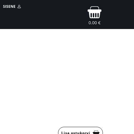
SISENE
0.00 €
Lisa ostukorvi