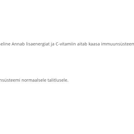
ine Annab lisaenergiat ja C-vitamiin aitab kaasa immuunsüsteemi 
nsüsteemi normaalsele talitlusele.