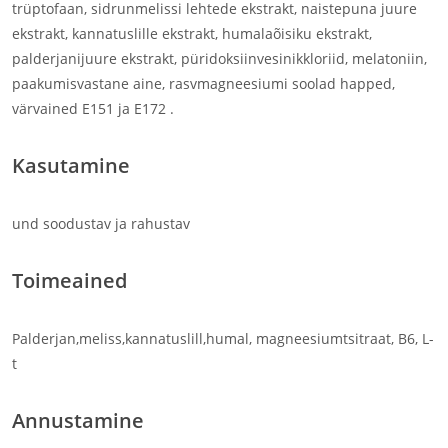
trüptofaan, sidrunmelissi lehtede ekstrakt, naistepuna juure
ekstrakt, kannatuslille ekstrakt, humalaõisiku ekstrakt,
palderjanijuure ekstrakt, püridoksiinvesinikkloriid, melatoniin,
paakumisvastane aine, rasvmagneesiumi soolad happed,
värvained E151 ja E172 .
Kasutamine
und soodustav ja rahustav
Toimeained
Palderjan,meliss,kannatuslill,humal, magneesiumtsitraat, B6, L-
t
Annustamine