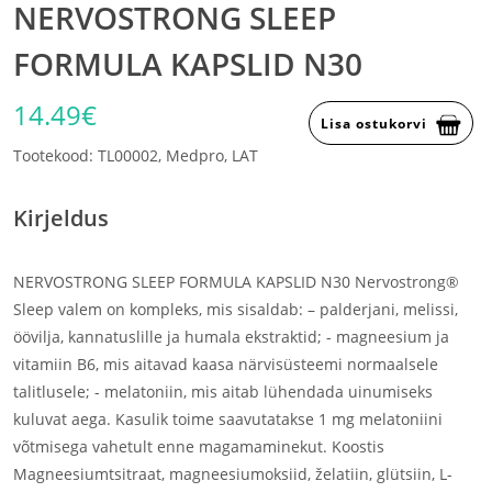
NERVOSTRONG SLEEP
FORMULA KAPSLID N30
14.49€
Lisa ostukorvi
Tootekood: TL00002, Medpro, LAT
Kirjeldus
NERVOSTRONG SLEEP FORMULA KAPSLID N30 Nervostrong®
Sleep valem on kompleks, mis sisaldab: – palderjani, melissi,
öövilja, kannatuslille ja humala ekstraktid; - magneesium ja
vitamiin B6, mis aitavad kaasa närvisüsteemi normaalsele
talitlusele; - melatoniin, mis aitab lühendada uinumiseks
kuluvat aega. Kasulik toime saavutatakse 1 mg melatoniini
võtmisega vahetult enne magamaminekut. Koostis
Magneesiumtsitraat, magneesiumoksiid, želatiin, glütsiin, L-