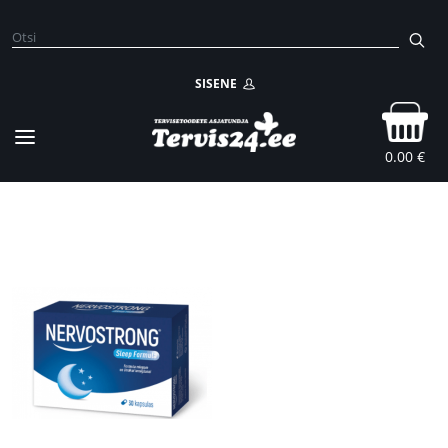
SISENE
0.00 €