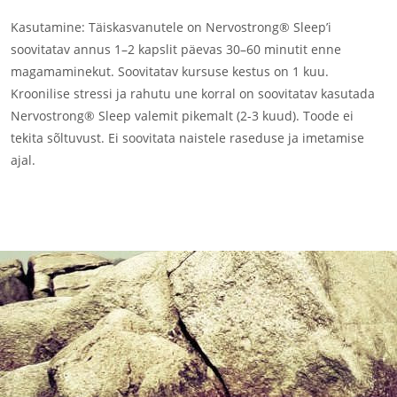
Kasutamine: Täiskasvanutele on Nervostrong® Sleep’i
soovitatav annus 1–2 kapslit päevas 30–60 minutit enne
magamaminekut. Soovitatav kursuse kestus on 1 kuu.
Kroonilise stressi ja rahutu une korral on soovitatav kasutada
Nervostrong® Sleep valemit pikemalt (2-3 kuud). Toode ei
tekita sõltuvust. Ei soovitata naistele raseduse ja imetamise
ajal.