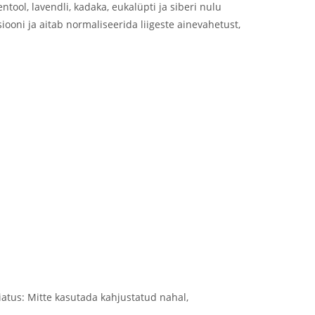
ool, lavendli, kadaka, eukalüpti ja siberi nulu
siooni ja aitab normaliseerida liigeste ainevahetust,
atus: Mitte kasutada kahjustatud nahal,