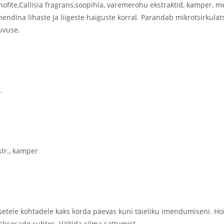
te,Callisia fragrans,soopihla, varemerohu ekstraktid, kamper, ment
hendina lihaste ja liigeste haiguste korral. Parandab mikrotsirkulat
uvuse.
.
str., kamper
etele kohtadele kaks korda päevas kuni täieliku imendumiseni. Hoi
stisosade suhtes. Vältida silma sattumist.