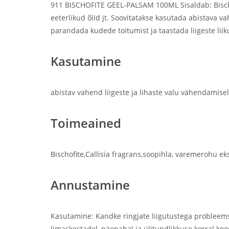
911 BISCHOFITE GEEL-PALSAM 100ML Sisaldab: Bischofi
eeterlikud õlid jt. Soovitatakse kasutada abistava va
parandada kudede toitumist ja taastada liigeste liik
Kasutamine
abistav vahend liigeste ja lihaste valu vähendamisel
Toimeained
Bischofite,Callisia fragrans,soopihla, varemerohu ek
Annustamine
Kasutamine: Kandke ringjate liigutustega probleems
limaskestadel, näonahal ja ülitundlikkuse korral koo