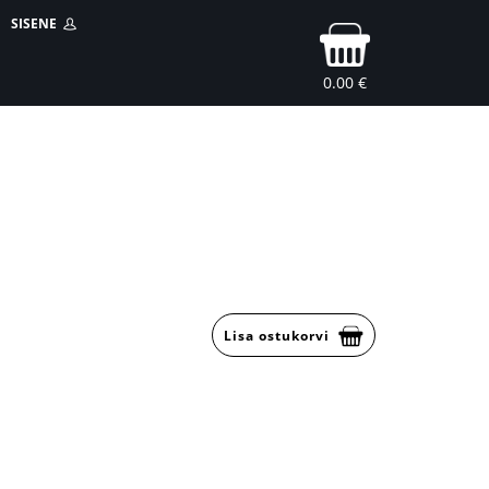
SISENE
0.00 €
Lisa ostukorvi