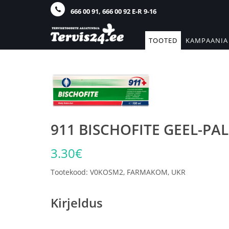
666 00 91, 666 00 92 E-R 9-16
TOOTED
KAMPAANIA
911 BISCHOFITE GEEL-PA
3.30€
Tootekood: V0KOSM2, FARMAKOM, UKR
Kirjeldus