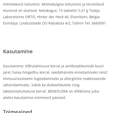
mitmekesist toitumist. Mitmekülgne toitumine ja tervislikud
eluviisid on olulised. Netokogus: 15 tabletti/ 5,37 g Tootja:
Laboratoires ORTIS, Hinter der Heck 46, Elsenborn, Belgia
Esindaja: Loodustoode OÜ Rabaküla 4/2, Tallinn Tel. 6660091
seedimine, soolestiku mikrofloora, piimhappe bakterid
Kasutamine
Kasutamine: Kõhulahtisuse korral ja antibiootikumide kuuri
järel, halva hingeõhu korral, seedehäirete ennetamiseks reisil.
Immuunsüsteemi tugevdamiseks ja allergiliste reaktsioonide
vähendamiseks. Sobib ka diabeetikutele ning
laktoositalumatuse korral. BENEFLORA on efektiivne juba
alates kasutamise esimesest päevast.
Toimeained