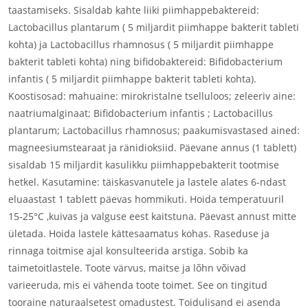
taastamiseks. Sisaldab kahte liiki piimhappebaktereid:
Lactobacillus plantarum ( 5 miljardit piimhappe bakterit tableti
kohta) ja Lactobacillus rhamnosus ( 5 miljardit piimhappe
bakterit tableti kohta) ning bifidobaktereid: Bifidobacterium
infantis ( 5 miljardit piimhappe bakterit tableti kohta).
Koostisosad: mahuaine: mirokristalne tselluloos; zeleeriv aine:
naatriumalginaat; Bifidobacterium infantis ; Lactobacillus
plantarum; Lactobacillus rhamnosus; paakumisvastased ained:
magneesiumstearaat ja ränidioksiid. Päevane annus (1 tablett)
sisaldab 15 miljardit kasulikku piimhappebakterit tootmise
hetkel. Kasutamine: täiskasvanutele ja lastele alates 6-ndast
eluaastast 1 tablett päevas hommikuti. Hoida temperatuuril
15-25°C ,kuivas ja valguse eest kaitstuna. Päevast annust mitte
ületada. Hoida lastele kättesaamatus kohas. Raseduse ja
rinnaga toitmise ajal konsulteerida arstiga. Sobib ka
taimetoitlastele. Toote värvus, maitse ja lõhn võivad
varieeruda, mis ei vähenda toote toimet. See on tingitud
tooraine naturaalsetest omadustest. Toidulisand ei asenda