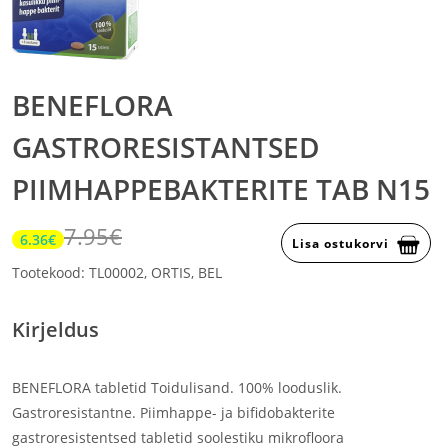
BENEFLORA
GASTRORESISTANTSED
PIIMHAPPEBAKTERITE TAB N15
7.95€
6.36€
Lisa ostukorvi
Tootekood: TL00002, ORTIS, BEL
Kirjeldus
BENEFLORA tabletid Toidulisand. 100% looduslik.
Gastroresistantne. Piimhappe- ja bifidobakterite
gastroresistentsed tabletid soolestiku mikrofloora