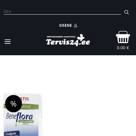
SISENE
0.00 €
%