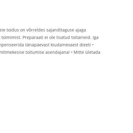
meie toidus on võrreldes sajanditaguse ajaga
mimist. Preparaati ei ole lisatud toitaineid. Iga
kompenseerida tänapäevast kiudainevaest dieeti •
 mitmekesise toitumise asendajana! • Mitte ületada