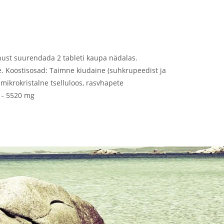
nnust suurendada 2 tableti kaupa nädalas.
ele. Koostisosad: Taimne kiudaine (suhkrupeedist ja
mikrokristalne tselluloos, rasvhapete
0 - 5520 mg