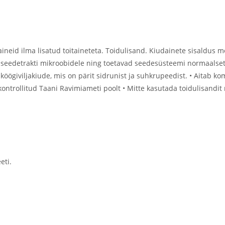
ineid ilma lisatud toitaineteta. Toidulisand. Kiudainete sisaldus 
edetrakti mikroobidele ning toetavad seedesüsteemi normaalset toi
köögiviljakiude, mis on pärit sidrunist ja suhkrupeedist. • Aitab 
ontrollitud Taani Ravimiameti poolt • Mitte kasutada toidulisandit
eti.