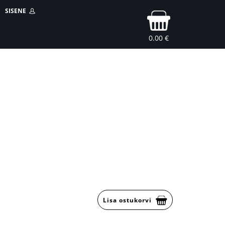
SISENE
0.00 €
Lisa ostukorvi