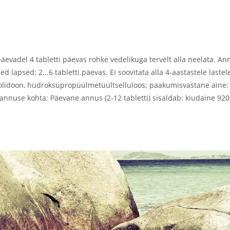
äevadel 4 tabletti päevas rohke vedelikuga tervelt alla neelata. A
d lapsed: 2...6 tabletti päevas. Ei soovitata alla 4-aastastele last
ürrolidoon, hüdroksüpropüülmetüültselluloos; paakumisvastane aine: 
annuse kohta: Päevane annus (2-12 tabletti) sisaldab: kiudaine 92