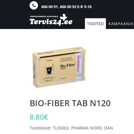
666 00 91, 666 00 92 E-R 9-16
TOOTED
KAMPAANIA
BIO-FIBER TAB N120
8.80€
Tootekood: TL00002, PHARMA NORD, DAN