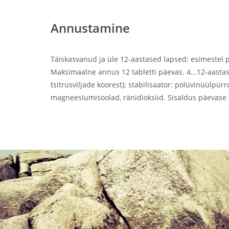
Annustamine
Täiskasvanud ja üle 12-aastased lapsed: esimestel p
Maksimaalne annus 12 tabletti päevas. 4...12-aastase
tsitrusviljade koorest); stabilisaator: polüvinüülp
magneesiumisoolad, ränidioksiid. Sisaldus päevase 