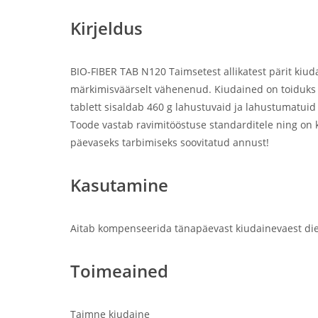
Kirjeldus
BIO-FIBER TAB N120 Taimsetest allikatest pärit kiuda
märkimisväärselt vähenenud. Kiudained on toiduks se
tablett sisaldab 460 g lahustuvaid ja lahustumatuid 
Toode vastab ravimitööstuse standarditele ning on k
päevaseks tarbimiseks soovitatud annust!
Kasutamine
Aitab kompenseerida tänapäevast kiudainevaest die
Toimeained
Taimne kiudaine