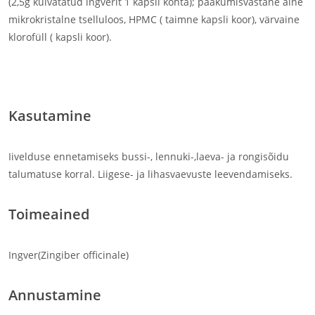
(2,5g kuivatatud ingverit 1 kapsli kohta); paakumisvastane aine
mikrokristalne tselluloos, HPMC ( taimne kapsli koor), värvaine
klorofüll ( kapsli koor).
ingver
Kasutamine
Iivelduse ennetamiseks bussi-, lennuki-,laeva- ja rongisõidu
talumatuse korral. Liigese- ja lihasvaevuste leevendamiseks.
Toimeained
Ingver(Zingiber officinale)
Annustamine