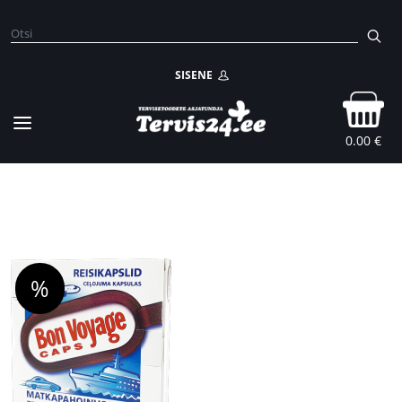
SISENE
0.00 €
%