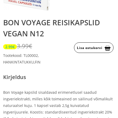
BON VOYAGE REISIKAPSLID
VEGAN N12
3.99€
2.99€
Lisa ostukorvi
Tootekood: TL00002,
HANKINTATUKKU,FIN
Kirjeldus
Bon Voyage kapslid sisaldavad erimenetlusel saadud
ingveriekstrakti, milles kõik toimeained on säilinud võimalikult
naturaalsel kuju. 1 kapsel vastab 2,5g kuivatatud
ingverijuurele. Koostis: standardiseeritud ingveriekstrakt 20%