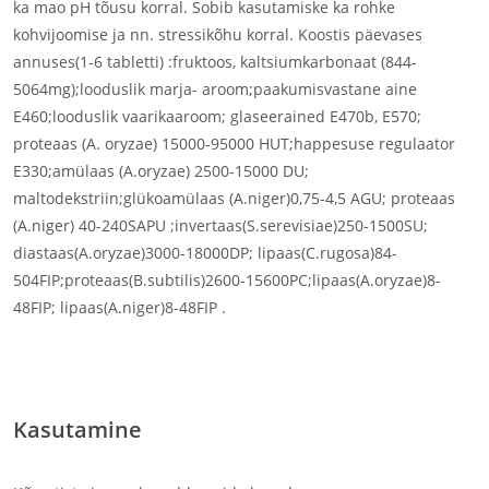
ka mao pH tõusu korral. Sobib kasutamiske ka rohke
kohvijoomise ja nn. stressikõhu korral. Koostis päevases
annuses(1-6 tabletti) :fruktoos, kaltsiumkarbonaat (844-
5064mg);looduslik marja- aroom;paakumisvastane aine
E460;looduslik vaarikaaroom; glaseerained E470b, E570;
proteaas (A. oryzae) 15000-95000 HUT;happesuse regulaator
E330;amülaas (A.oryzae) 2500-15000 DU;
maltodekstriin;glükoamülaas (A.niger)0,75-4,5 AGU; proteaas
(A.niger) 40-240SAPU ;invertaas(S.serevisiae)250-1500SU;
diastaas(A.oryzae)3000-18000DP; lipaas(C.rugosa)84-
504FIP;proteaas(B.subtilis)2600-15600PC;lipaas(A.oryzae)8-
48FIP; lipaas(A.niger)8-48FIP .
seedimine, seedehäired, ensüümid, maohape
Kasutamine