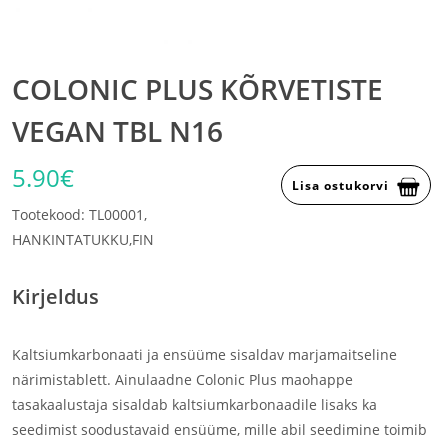
COLONIC PLUS KÕRVETISTE
VEGAN TBL N16
5.90€
Lisa ostukorvi
Tootekood: TL00001,
HANKINTATUKKU,FIN
Kirjeldus
Kaltsiumkarbonaati ja ensüüme sisaldav marjamaitseline
närimistablett. Ainulaadne Colonic Plus maohappe
tasakaalustaja sisaldab kaltsiumkarbonaadile lisaks ka
seedimist soodustavaid ensüüme, mille abil seedimine toimib