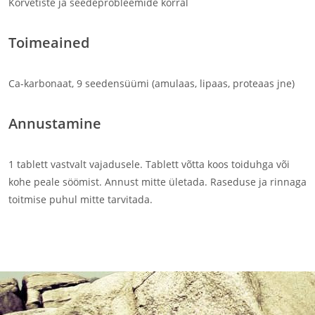
Kõrvetiste ja seedeprobleemide korral
Toimeained
Ca-karbonaat, 9 seedensüümi (amulaas, lipaas, proteaas jne)
Annustamine
1 tablett vastvalt vajadusele. Tablett võtta koos toiduhga või
kohe peale söömist. Annust mitte ületada. Raseduse ja rinnaga
toitmise puhul mitte tarvitada.