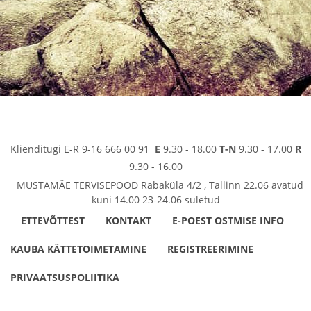
Klienditugi E-R 9-16 666 00 91
E
9.30 - 18.00
T-N
9.30 - 17.00
R
9.30 - 16.00
MUSTAMÄE TERVISEPOOD Rabaküla 4/2 , Tallinn 22.06 avatud
kuni 14.00 23-24.06 suletud
ETTEVÕTTEST
KONTAKT
E-POEST OSTMISE INFO
KAUBA KÄTTETOIMETAMINE
REGISTREERIMINE
PRIVAATSUSPOLIITIKA
www.tervis24.ee © Kõik õigused on kaitstud. Loodustoode OÜ