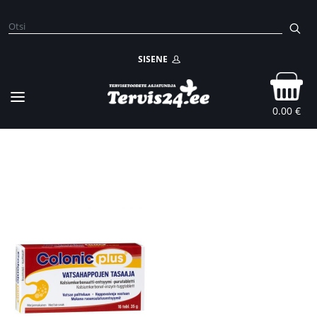
SISENE
0.00 €