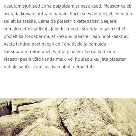
Kasutamisjuhised Enne paigaldamist pese käed. Plaaster tuleb
asetada kuivale puhtale nahale. Karbi sees on peegel, eemalda
sellelt kaitsekile. Eemalda plaastrilt kattepaber. Seejärel
eemalda ettevaatlikult, jälgides noolte suunda, plaastri ühelt
poolelt kaitsepaber nii, et kleepuv plaaster jääb pool kaitstud.
Aseta lahtine pool peegli abil ohatisele ja eemalda
kaitsepaberi teine pool. Vajuta plaaster korralikult kinni.
Plaastri peale võid kanda meiki või huulepulka. Jäta plaaster
nahale seniks, kuni see ise nahalt eemaldub.