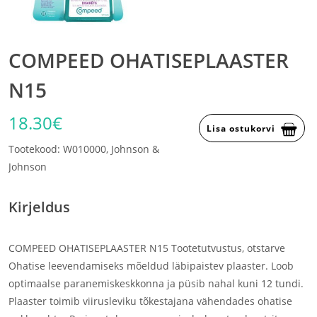
COMPEED OHATISEPLAASTER
N15
18.30€
Lisa ostukorvi
Tootekood: W010000, Johnson &
Johnson
Kirjeldus
COMPEED OHATISEPLAASTER N15 Tootetutvustus, otstarve
Ohatise leevendamiseks mõeldud läbipaistev plaaster. Loob
optimaalse paranemiskeskkonna ja püsib nahal kuni 12 tundi.
Plaaster toimib viirusleviku tõkestajana vähendades ohatise