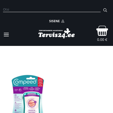
SISENE
0.00 €