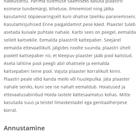
nakkusohtu. Parima tulemuse saamiseks kasuta plaastrit
esimese tundemärgi, kiheluse, ilmnemisel ning jätka
kasutamist ööpäevaringselt kuni ohatise täieliku paranemiseni.
Kasutamisjuhised Enne paigaldamist pese käed. Plaaster tuleb
asetada kuivale puhtale nahale. Karbi sees on peegel, eemalda
sellelt kaitsekile. Eemalda plaastrilt kattepaber. Seejärel
eemalda ettevaatlikult, jälgides noolte suunda, plaastri ühelt
poolelt kaitsepaber nii, et kleepuv plaaster jääb pool kaitstud.
Aseta lahtine pool peegli abil ohatisele ja eemalda
kaitsepaberi teine pool. Vajuta plaaster korralikult kinni.
Plaastri peale võid kanda meiki või huulepulka. Jäta plaaster
nahale seniks, kuni see ise nahalt eemaldub. Hoiatused ja
ettevaatusabinõud Hoida lastele kättesaamatus kohas. Mitte
kasutada suus ja teistel limaskestadel ega genitaalherpese
korral.
Annustamine