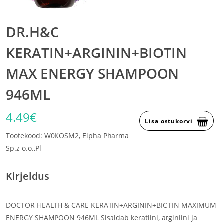
DR.H&C
KERATIN+ARGININ+BIOTIN
MAX ENERGY SHAMPOON
946ML
4.49€
Lisa ostukorvi
Tootekood: W0KOSM2, Elpha Pharma
Sp.z o.o.,Pl
Kirjeldus
DOCTOR HEALTH & CARE KERATIN+ARGININ+BIOTIN MAXIMUM
ENERGY SHAMPOON 946ML Sisaldab keratiini, arginiini ja