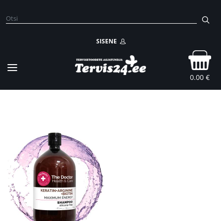
SISENE
0.00 €