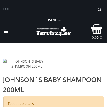
SISENE
0.00 €
JOHNSON´S BABY SHAMPOON
200ML
Toodet pole laos