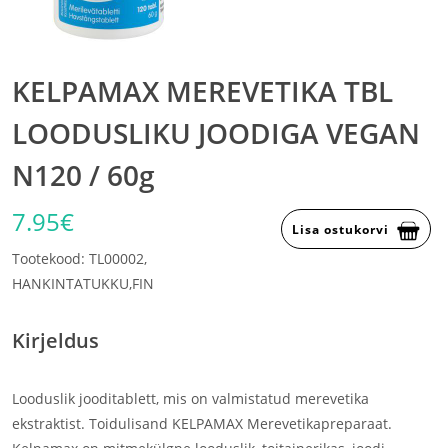
KELPAMAX MEREVETIKA TBL
LOODUSLIKU JOODIGA VEGAN
N120 / 60g
7.95€
Lisa ostukorvi
Tootekood: TL00002,
HANKINTATUKKU,FIN
Kirjeldus
Looduslik jooditablett, mis on valmistatud merevetika
ekstraktist. Toidulisand KELPAMAX Merevetikapreparaat.