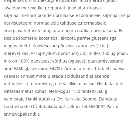
Kelpamax on mitmekülgne looduslik, toitainerikas, joodi
sisaldav merevetika preparaat. Jood aitab kaasa
kilpnäärmehormoonide normaalsele tootmisele, kilpnäärme ja
närvisüsteemi normaalsele talitlusele,normaalsele
energiavahetusele ning aitab hoida nahka normaalsena.Ei
sisalda loomseid koostisosi,laktoosi, pärme,gluteeni ega
magusaineid. Koostisosad päevases annuses (1tbl.):
merevetikas (Ascophyllum nodosum)(UK), milles 150 µg joodi,
mis on 100% päevasest võrdluskogusest; paakumisvastane
aine E460;glaseeraine E470b. Annustamine: 1 tablett päevas.
Päevast annust mitte ületada Toidulisand ei asenda
mitmekesist toitumist ega tervislikke eluviise. Hoida lastele
kättesaamatus kohas. Netokogus: 120 tabletti /60 g
Valmistaja:Hankintatukku OY, Karkkila, Soome. Esindaja:
Loodustoode OÜ Rabaküla 4/2,Tallinn Tel.6660091 Parim
enne:vt.pakendilt.
looduslik jood, merevetikas, kilpnääre