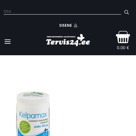
SISENE
0.00 €