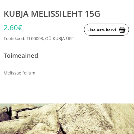
KUBJA MELISSILEHT 15G
2.60€
Lisa ostukorvi
Tootekood: TL00003, OÜ KUBJA ÜRT
Toimeained
Melissae folium