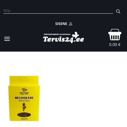
SISENE
0.00 €