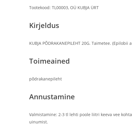
Tootekood: TL00003, OÜ KUBJA ÜRT
Kirjeldus
KUBJA PÕDRAKANEPILEHT 20G. Taimetee. (Epilobii ang
Toimeained
põdrakanepileht
Annustamine
Valmistamine: 2-3 tl lehti poole liitri keeva vee ko
uinumist.