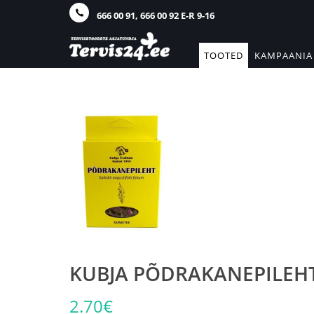
666 00 91, 666 00 92 E-R 9-16
TOOTED
KAMPAANIA
KUBJA PÕDRAKANEPILEH
2.70€