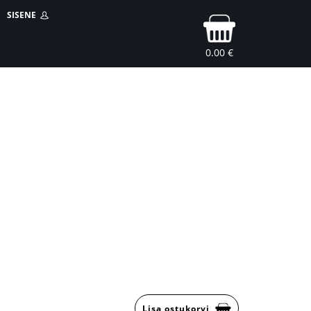
SISENE
0.00 €
Lisa ostukorvi