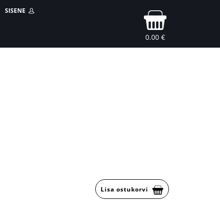
SISENE
0.00 €
Lisa ostukorvi