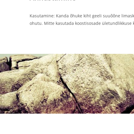
Kasutamine: Kanda õhuke kiht geeli suuõõne limaske
ohutu. Mitte kasutada koostisosade ületundlikkuse k