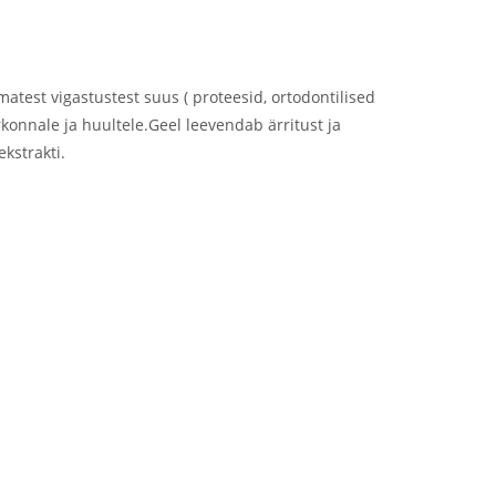
est vigastustest suus ( proteesid, ortodontilised
konnale ja huultele.Geel leevendab ärritust ja
kstrakti.