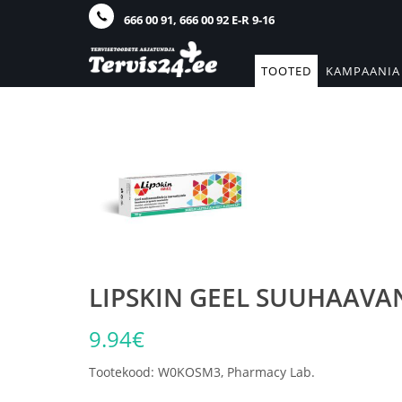
666 00 91, 666 00 92 E-R 9-16
TOOTED
KAMPAANIA
LIPSKIN GEEL SUUHAAVA
9.94€
Tootekood: W0KOSM3, Pharmacy Lab.