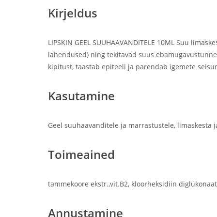
Kirjeldus
LIPSKIN GEEL SUUHAAVANDITELE 10ML Suu limaskesta h
lahendused) ning tekitavad suus ebamugavustunnet ja
kipitust, taastab epiteeli ja parendab igemete seisun
Kasutamine
Geel suuhaavanditele ja marrastustele, limaskesta 
Toimeained
tammekoore ekstr.,vit.B2, kloorheksidiin diglükonaa
Annustamine