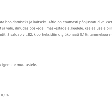
ooldamiseks ja kaitseks. Aftid on enamasti põhjustatud väiksemat
 valu, ilmudes põskede limaskestadele ,keelele, keelealusele piir
dit. Sisaldab vit.B2, kloorheksidiin diglükonaati 0,1%, tammekoore e
ja igemete muutustele.
t 0,1%