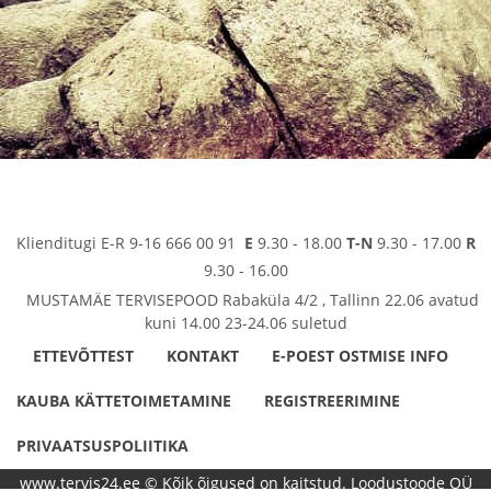
Klienditugi E-R 9-16 666 00 91
E
9.30 - 18.00
T-N
9.30 - 17.00
R
9.30 - 16.00
MUSTAMÄE TERVISEPOOD Rabaküla 4/2 , Tallinn 22.06 avatud
kuni 14.00 23-24.06 suletud
ETTEVÕTTEST
KONTAKT
E-POEST OSTMISE INFO
KAUBA KÄTTETOIMETAMINE
REGISTREERIMINE
PRIVAATSUSPOLIITIKA
www.tervis24.ee © Kõik õigused on kaitstud. Loodustoode OÜ