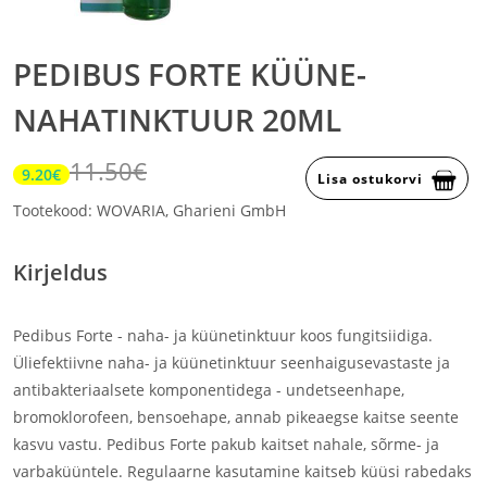
PEDIBUS FORTE KÜÜNE-
NAHATINKTUUR 20ML
11.50€
9.20€
Lisa ostukorvi
Tootekood: WOVARIA, Gharieni GmbH
Kirjeldus
Pedibus Forte - naha- ja küünetinktuur koos fungitsiidiga.
Üliefektiivne naha- ja küünetinktuur seenhaigusevastaste ja
antibakteriaalsete komponentidega - undetseenhape,
bromoklorofeen, bensoehape, annab pikeaegse kaitse seente
kasvu vastu. Pedibus Forte pakub kaitset nahale, sõrme- ja
varbaküüntele. Regulaarne kasutamine kaitseb küüsi rabedaks