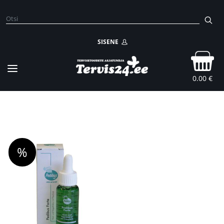
SISENE
0.00 €
%