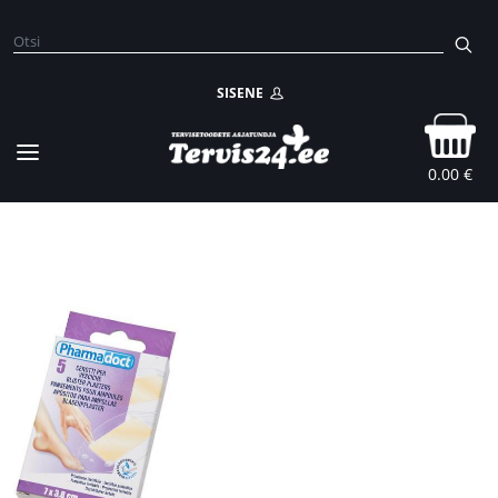
SISENE
0.00 €