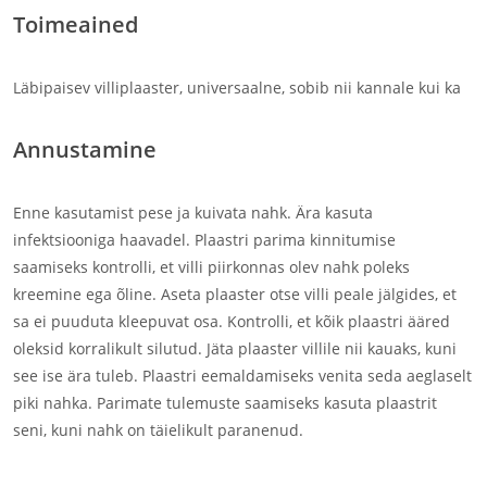
Toimeained
Läbipaisev villiplaaster, universaalne, sobib nii kannale kui ka
Annustamine
Enne kasutamist pese ja kuivata nahk. Ära kasuta
infektsiooniga haavadel. Plaastri parima kinnitumise
saamiseks kontrolli, et villi piirkonnas olev nahk poleks
kreemine ega õline. Aseta plaaster otse villi peale jälgides, et
sa ei puuduta kleepuvat osa. Kontrolli, et kõik plaastri ääred
oleksid korralikult silutud. Jäta plaaster villile nii kauaks, kuni
see ise ära tuleb. Plaastri eemaldamiseks venita seda aeglaselt
piki nahka. Parimate tulemuste saamiseks kasuta plaastrit
seni, kuni nahk on täielikult paranenud.