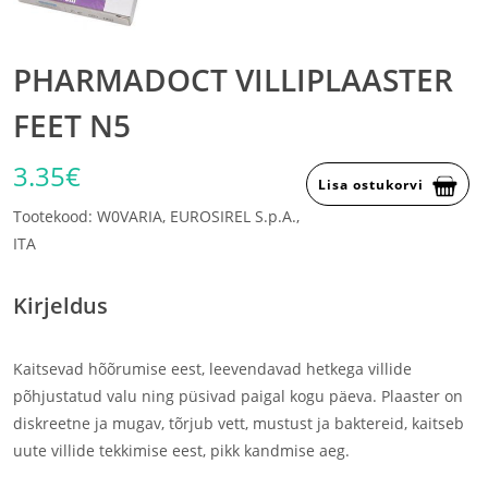
PHARMADOCT VILLIPLAASTER
FEET N5
3.35€
Lisa ostukorvi
Tootekood: W0VARIA, EUROSIREL S.p.A.,
ITA
Kirjeldus
Kaitsevad hõõrumise eest, leevendavad hetkega villide
põhjustatud valu ning püsivad paigal kogu päeva. Plaaster on
diskreetne ja mugav, tõrjub vett, mustust ja baktereid, kaitseb
uute villide tekkimise eest, pikk kandmise aeg.