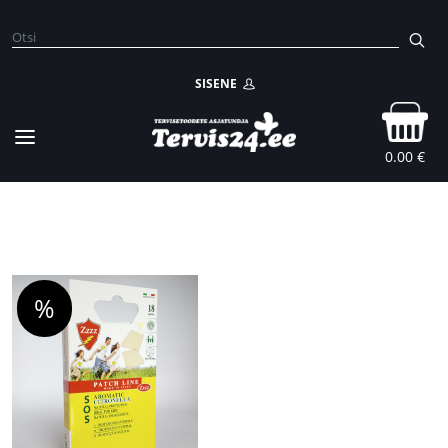
SISENE
0.00 €
%