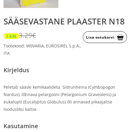
SÄÄSEVASTANE PLAASTER N18
3.29€
2.63€
Lisa ostukorvi
Tootekood: W0VARIA, EUROSIREL S.p.A.,
ITA
Kirjeldus
Peletab sääski kemikaalideta. Sidrunheina (Cymbopogon
Nardus), lõhnava pelargooni (Pelargonium Graveolens) ja
eukalüpti (Eucalyptus Globulus) õli annavad pikaajalise
loodusliku kaitse.
Kasutamine