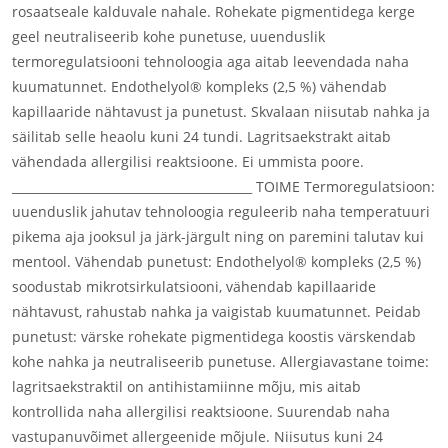
rosaatseale kalduvale nahale. Rohekate pigmentidega kerge
geel neutraliseerib kohe punetuse, uuenduslik
termoregulatsiooni tehnoloogia aga aitab leevendada naha
kuumatunnet. Endothelyol® kompleks (2,5 %) vähendab
kapillaaride nähtavust ja punetust. Skvalaan niisutab nahka ja
säilitab selle heaolu kuni 24 tundi. Lagritsaekstrakt aitab
vähendada allergilisi reaktsioone. Ei ummista poore.
________________________________________ TOIME Termoregulatsioon:
uuenduslik jahutav tehnoloogia reguleerib naha temperatuuri
pikema aja jooksul ja järk-järgult ning on paremini talutav kui
mentool. Vähendab punetust: Endothelyol® kompleks (2,5 %)
soodustab mikrotsirkulatsiooni, vähendab kapillaaride
nähtavust, rahustab nahka ja vaigistab kuumatunnet. Peidab
punetust: värske rohekate pigmentidega koostis värskendab
kohe nahka ja neutraliseerib punetuse. Allergiavastane toime:
lagritsaekstraktil on antihistamiinne mõju, mis aitab
kontrollida naha allergilisi reaktsioone. Suurendab naha
vastupanuvõimet allergeenide mõjule. Niisutus kuni 24