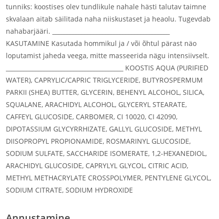
tunniks: koostises olev tundlikule nahale hästi talutav taimne
skvalaan aitab säilitada naha niiskustaset ja heaolu. Tugevdab
nahabarjääri. ________________________________________
KASUTAMINE Kasutada hommikul ja / või õhtul pärast näo
loputamist jaheda veega, mitte masseerida nägu intensiivselt.
________________________________________ KOOSTIS AQUA (PURIFIED
WATER), CAPRYLIC/CAPRIC TRIGLYCERIDE, BUTYROSPERMUM
PARKII (SHEA) BUTTER, GLYCERIN, BEHENYL ALCOHOL, SILICA,
SQUALANE, ARACHIDYL ALCOHOL, GLYCERYL STEARATE,
CAFFEYL GLUCOSIDE, CARBOMER, CI 10020, CI 42090,
DIPOTASSIUM GLYCYRRHIZATE, GALLYL GLUCOSIDE, METHYL
DIISOPROPYL PROPIONAMIDE, ROSMARINYL GLUCOSIDE,
SODIUM SULFATE, SACCHARIDE ISOMERATE, 1,2-HEXANEDIOL,
ARACHIDYL GLUCOSIDE, CAPRYLYL GLYCOL, CITRIC ACID,
METHYL METHACRYLATE CROSSPOLYMER, PENTYLENE GLYCOL,
SODIUM CITRATE, SODIUM HYDROXIDE
Annustamine