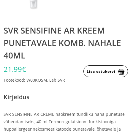
SVR SENSIFINE AR KREEM
PUNETAVALE KOMB. NAHALE
40ML
21.99€
Lisa ostukorvi
Tootekood: W00KOSM, Lab.SVR
Kirjeldus
SVR SENSIFINE AR CRÈME näokreem tundliku naha punetuse
vähendamiseks, 40 ml Termoregulatsiooni funktsiooniga
hüpoallergeennekosmeetikatoode punetavale, õhetavale ja