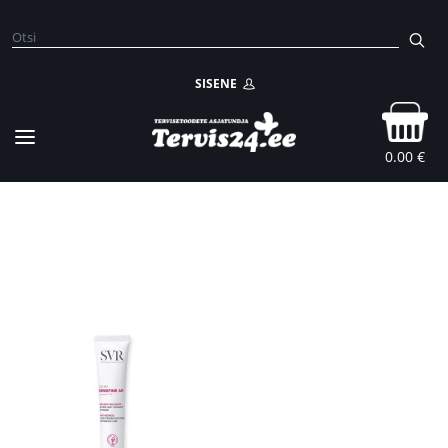
SISENE
0.00 €